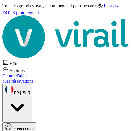
Tous les grands voyages commencent par une carte 🌎
Essayez
DOTS gratuitement
Hôtels
Voitures
Centre d'aide
Mes réservations
FR | EUR
se connecter