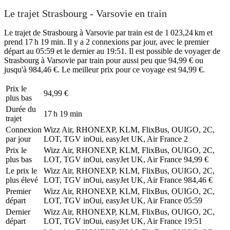
Le trajet Strasbourg - Varsovie en train
Le trajet de Strasbourg à Varsovie par train est de 1 023,24 km et
prend 17 h 19 min. Il y a 2 connexions par jour, avec le premier
départ au 05:59 et le dernier au 19:51. Il est possible de voyager de
Strasbourg à Varsovie par train pour aussi peu que 94,99 € ou
jusqu'à 984,46 €. Le meilleur prix pour ce voyage est 94,99 €.
Prix ​​le
94,99 €
plus bas
Durée du
17 h 19 min
trajet
Connexion
Wizz Air, RHONEXP, KLM, FlixBus, OUIGO, 2C,
par jour
LOT, TGV inOui, easyJet UK, Air France
2
Prix ​​le
Wizz Air, RHONEXP, KLM, FlixBus, OUIGO, 2C,
plus bas
LOT, TGV inOui, easyJet UK, Air France
94,99 €
Le prix le
Wizz Air, RHONEXP, KLM, FlixBus, OUIGO, 2C,
plus élevé
LOT, TGV inOui, easyJet UK, Air France
984,46 €
Premier
Wizz Air, RHONEXP, KLM, FlixBus, OUIGO, 2C,
départ
LOT, TGV inOui, easyJet UK, Air France
05:59
Dernier
Wizz Air, RHONEXP, KLM, FlixBus, OUIGO, 2C,
départ
LOT, TGV inOui, easyJet UK, Air France
19:51