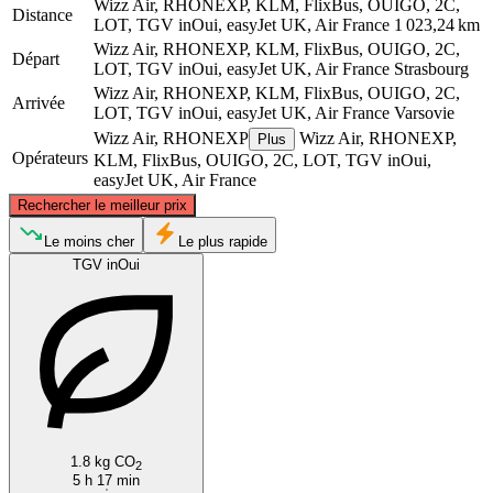
Wizz Air, RHONEXP, KLM, FlixBus, OUIGO, 2C,
Distance
LOT, TGV inOui, easyJet UK, Air France
1 023,24 km
Wizz Air, RHONEXP, KLM, FlixBus, OUIGO, 2C,
Départ
LOT, TGV inOui, easyJet UK, Air France
Strasbourg
Wizz Air, RHONEXP, KLM, FlixBus, OUIGO, 2C,
Arrivée
LOT, TGV inOui, easyJet UK, Air France
Varsovie
Wizz Air, RHONEXP
Wizz Air, RHONEXP,
Plus
Opérateurs
KLM, FlixBus, OUIGO, 2C, LOT, TGV inOui,
easyJet UK, Air France
©
CARTO
, ©
OpenStreetMap
contributors
Rechercher le meilleur prix
Le moins cher
Le plus rapide
TGV inOui
Warsaw
Strasbourg
1.8 kg CO
2
5 h 17 min