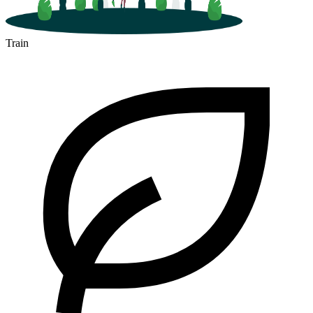
Train