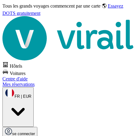
Tous les grands voyages commencent par une carte 🌎
Essayez
DOTS gratuitement
Hôtels
Voitures
Centre d'aide
Mes réservations
FR | EUR
se connecter