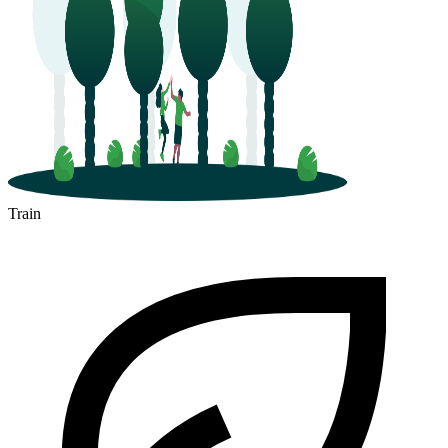
Train