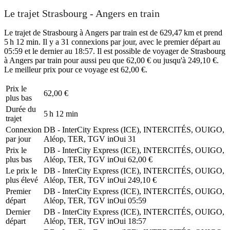
Le trajet Strasbourg - Angers en train
Le trajet de Strasbourg à Angers par train est de 629,47 km et prend
5 h 12 min. Il y a 31 connexions par jour, avec le premier départ au
05:59 et le dernier au 18:57. Il est possible de voyager de Strasbourg
à Angers par train pour aussi peu que 62,00 € ou jusqu'à 249,10 €.
Le meilleur prix pour ce voyage est 62,00 €.
Prix ​​le
62,00 €
plus bas
Durée du
5 h 12 min
trajet
Connexion
DB - InterCity Express (ICE), INTERCITÉS, OUIGO,
par jour
Aléop, TER, TGV inOui
31
Prix ​​le
DB - InterCity Express (ICE), INTERCITÉS, OUIGO,
plus bas
Aléop, TER, TGV inOui
62,00 €
Le prix le
DB - InterCity Express (ICE), INTERCITÉS, OUIGO,
plus élevé
Aléop, TER, TGV inOui
249,10 €
Premier
DB - InterCity Express (ICE), INTERCITÉS, OUIGO,
départ
Aléop, TER, TGV inOui
05:59
Dernier
DB - InterCity Express (ICE), INTERCITÉS, OUIGO,
départ
Aléop, TER, TGV inOui
18:57