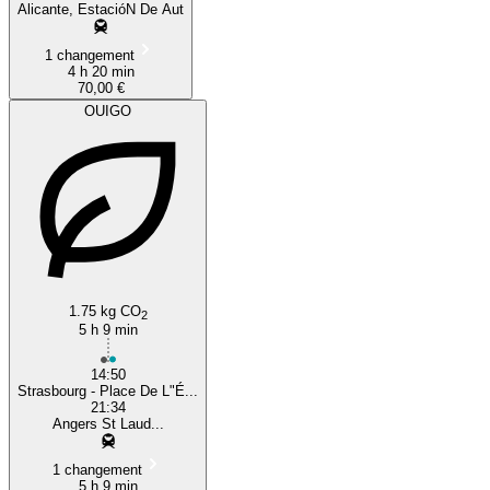
Alicante, EstacióN De Aut
1 changement
4 h 20 min
70,00 €
OUIGO
1.75 kg CO
2
5 h 9 min
14:50
Strasbourg - Place De L"É...
21:34
Angers St Laud...
1 changement
5 h 9 min