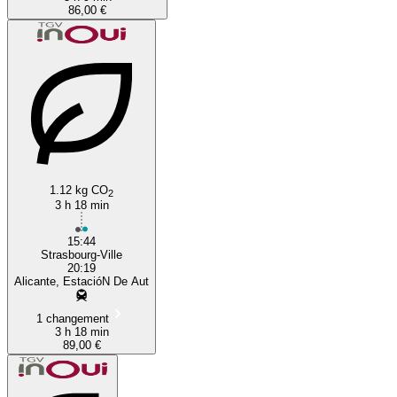
86,00 €
1.12 kg CO
2
3 h 18 min
15:44
Strasbourg-Ville
20:19
Alicante, EstacióN De Aut
1 changement
3 h 18 min
89,00 €