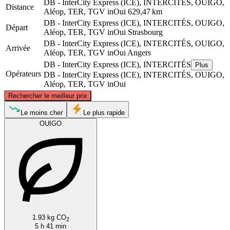
DB - InterCity Express (ICE), INTERCITÉS, OUIGO,
Distance
Aléop, TER, TGV inOui
629,47 km
DB - InterCity Express (ICE), INTERCITÉS, OUIGO,
Départ
Aléop, TER, TGV inOui
Strasbourg
DB - InterCity Express (ICE), INTERCITÉS, OUIGO,
Arrivée
Aléop, TER, TGV inOui
Angers
DB - InterCity Express (ICE), INTERCITÉS
Plus
Opérateurs
DB - InterCity Express (ICE), INTERCITÉS, OUIGO,
Aléop, TER, TGV inOui
©
CARTO
, ©
OpenStreetMap
contributors
Rechercher le meilleur prix
Le moins cher
Le plus rapide
OUIGO
Strasbourg
Angers
1.93 kg CO
2
5 h 41 min