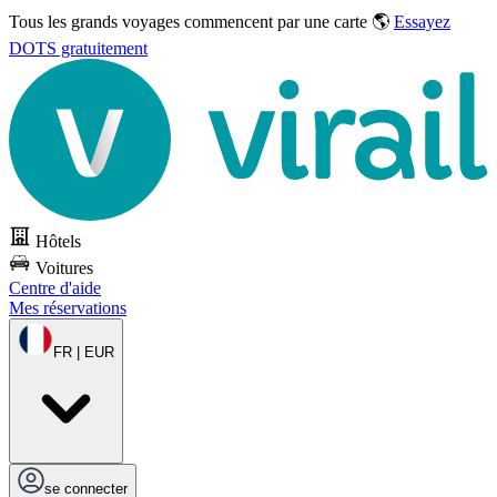
Tous les grands voyages commencent par une carte 🌎
Essayez
DOTS gratuitement
Hôtels
Voitures
Centre d'aide
Mes réservations
FR | EUR
se connecter