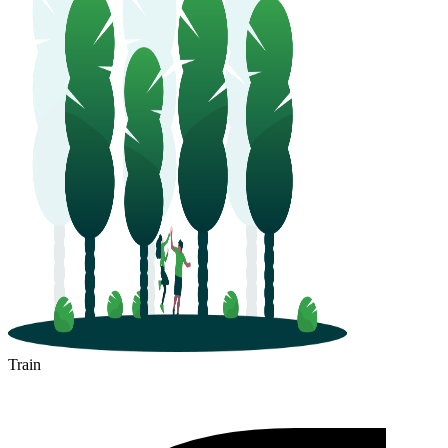
Train