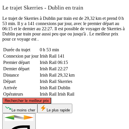
Le trajet Skerries - Dublin en train
Le trajet de Skerries à Dublin par train est de 29,32 km et prend 0 h
53 min. Il y a 141 connexions par jour, avec le premier départ au
06:15 et le dernier au 22:27. Il est possible de voyager de Skerries à
Dublin par train pour aussi peu que ou jusqu'à . Le meilleur prix
pour ce voyage est .
Durée du trajet
0 h 53 min
Connexion par jour
Irish Rail
141
Premier départ
Irish Rail
06:15
Dernier départ
Irish Rail
22:27
Distance
Irish Rail
29,32 km
Départ
Irish Rail
Skerries
Arrivée
Irish Rail
Dublin
Opérateurs
Irish Rail
Irish Rail
©
CARTO
, ©
OpenStreetMap
contributors
Rechercher le meilleur prix
Skerries
Le moins cher
Le plus rapide