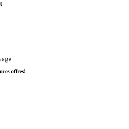
t
oyage
ures offres!