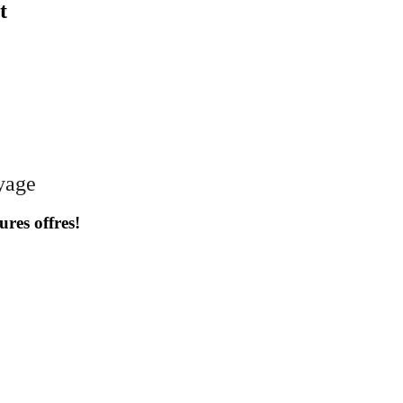
t
oyage
ures offres!