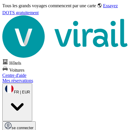
Tous les grands voyages commencent par une carte 🌎
Essayez
DOTS gratuitement
Hôtels
Voitures
Centre d'aide
Mes réservations
FR | EUR
se connecter