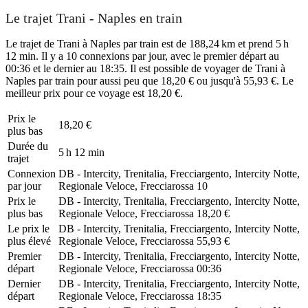
Le trajet Trani - Naples en train
Le trajet de Trani à Naples par train est de 188,24 km et prend 5 h
12 min. Il y a 10 connexions par jour, avec le premier départ au
00:36 et le dernier au 18:35. Il est possible de voyager de Trani à
Naples par train pour aussi peu que 18,20 € ou jusqu'à 55,93 €. Le
meilleur prix pour ce voyage est 18,20 €.
Prix ​​le
18,20 €
plus bas
Durée du
5 h 12 min
trajet
Connexion
DB - Intercity, Trenitalia, Frecciargento, Intercity Notte,
par jour
Regionale Veloce, Frecciarossa
10
Prix ​​le
DB - Intercity, Trenitalia, Frecciargento, Intercity Notte,
plus bas
Regionale Veloce, Frecciarossa
18,20 €
Le prix le
DB - Intercity, Trenitalia, Frecciargento, Intercity Notte,
plus élevé
Regionale Veloce, Frecciarossa
55,93 €
Premier
DB - Intercity, Trenitalia, Frecciargento, Intercity Notte,
départ
Regionale Veloce, Frecciarossa
00:36
Dernier
DB - Intercity, Trenitalia, Frecciargento, Intercity Notte,
départ
Regionale Veloce, Frecciarossa
18:35