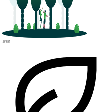
Train