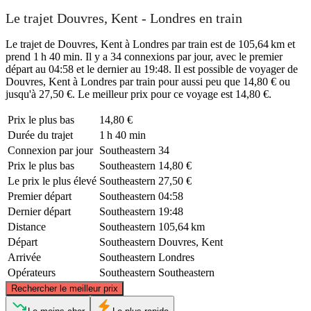
Le trajet Douvres, Kent - Londres en train
Le trajet de Douvres, Kent à Londres par train est de 105,64 km et
prend 1 h 40 min. Il y a 34 connexions par jour, avec le premier
départ au 04:58 et le dernier au 19:48. Il est possible de voyager de
Douvres, Kent à Londres par train pour aussi peu que 14,80 € ou
jusqu'à 27,50 €. Le meilleur prix pour ce voyage est 14,80 €.
Prix ​​le plus bas
14,80 €
Durée du trajet
1 h 40 min
Connexion par jour
Southeastern
34
Prix ​​le plus bas
Southeastern
14,80 €
Le prix le plus élevé
Southeastern
27,50 €
Premier départ
Southeastern
04:58
Dernier départ
Southeastern
19:48
Distance
Southeastern
105,64 km
Départ
Southeastern
Douvres, Kent
Arrivée
Southeastern
Londres
Opérateurs
Southeastern
Southeastern
©
CARTO
, ©
OpenStreetMap
contributors
Rechercher le meilleur prix