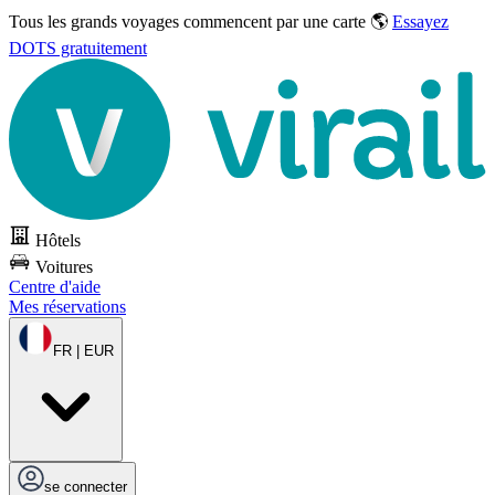
Tous les grands voyages commencent par une carte 🌎
Essayez
DOTS gratuitement
Hôtels
Voitures
Centre d'aide
Mes réservations
FR | EUR
se connecter