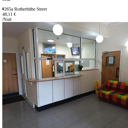
265a Rotherhithe Street
48,11 €
/Nuit