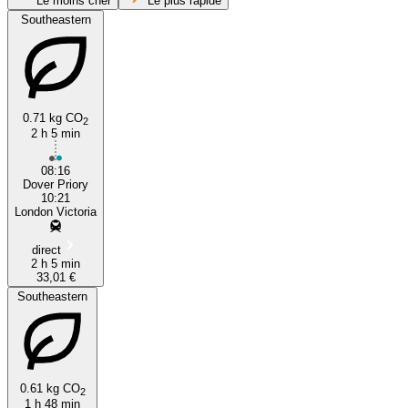
Le moins cher
Le plus rapide
Southeastern
London
0.71 kg CO
2
2 h 5 min
Dover, Kent
08:16
Dover Priory
10:21
London Victoria
direct
2 h 5 min
33,01 €
Southeastern
0.61 kg CO
2
1 h 48 min