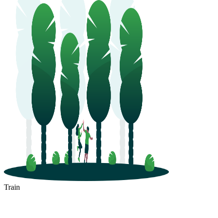
Train