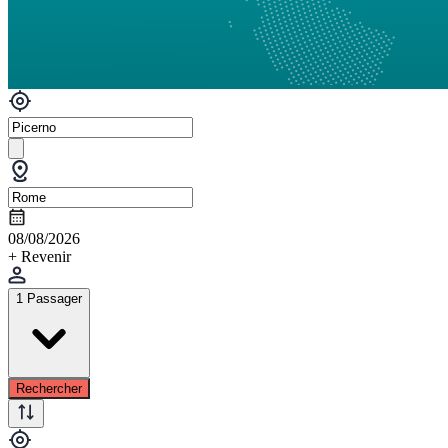
08/08/2026
+ Revenir
1 Passager
Rechercher