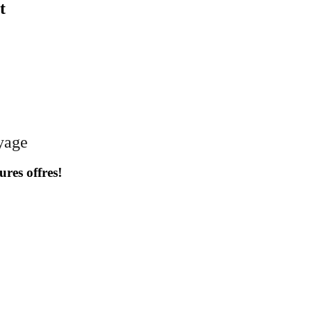
t
oyage
ures offres!