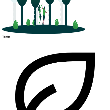
Train