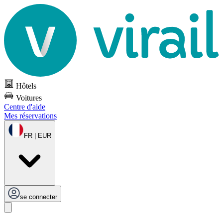
Hôtels
Voitures
Centre d'aide
Mes réservations
FR | EUR
se connecter