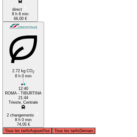
direct
8 h 8 min
66,00 €
2.72 kg CO
2
8 h 0 min
12:40
ROMA - TIBURTINA
21:44
Trieste, Centrale
2 changements
8 h 0 min
74,05 €
Tous les tarifs
Aujourd’hui
Tous les tarifs
Demain