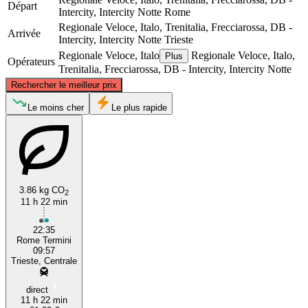
Départ
Intercity, Intercity Notte
Rome
Regionale Veloce, Italo, Trenitalia, Frecciarossa, DB -
Arrivée
Intercity, Intercity Notte
Trieste
Regionale Veloce, Italo
Regionale Veloce, Italo,
Plus
Opérateurs
Trenitalia, Frecciarossa, DB - Intercity, Intercity Notte
©
CARTO
, ©
OpenStreetMap
contributors
Rechercher le meilleur prix
Trieste
Le moins cher
Le plus rapide
3.86 kg CO
2
11 h 22 min
22:35
Rome Termini
Rome
09:57
Trieste, Centrale
direct
11 h 22 min