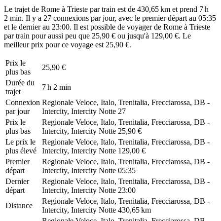
Le trajet de Rome à Trieste par train est de 430,65 km et prend 7 h
2 min. Il y a 27 connexions par jour, avec le premier départ au 05:35
et le dernier au 23:00. Il est possible de voyager de Rome à Trieste
par train pour aussi peu que 25,90 € ou jusqu'à 129,00 €. Le
meilleur prix pour ce voyage est 25,90 €.
Prix ​​le
25,90 €
plus bas
Durée du
7 h 2 min
trajet
Connexion
Regionale Veloce, Italo, Trenitalia, Frecciarossa, DB -
par jour
Intercity, Intercity Notte
27
Prix ​​le
Regionale Veloce, Italo, Trenitalia, Frecciarossa, DB -
plus bas
Intercity, Intercity Notte
25,90 €
Le prix le
Regionale Veloce, Italo, Trenitalia, Frecciarossa, DB -
plus élevé
Intercity, Intercity Notte
129,00 €
Premier
Regionale Veloce, Italo, Trenitalia, Frecciarossa, DB -
départ
Intercity, Intercity Notte
05:35
Dernier
Regionale Veloce, Italo, Trenitalia, Frecciarossa, DB -
départ
Intercity, Intercity Notte
23:00
Regionale Veloce, Italo, Trenitalia, Frecciarossa, DB -
Distance
Intercity, Intercity Notte
430,65 km
Regionale Veloce, Italo, Trenitalia, Frecciarossa, DB -