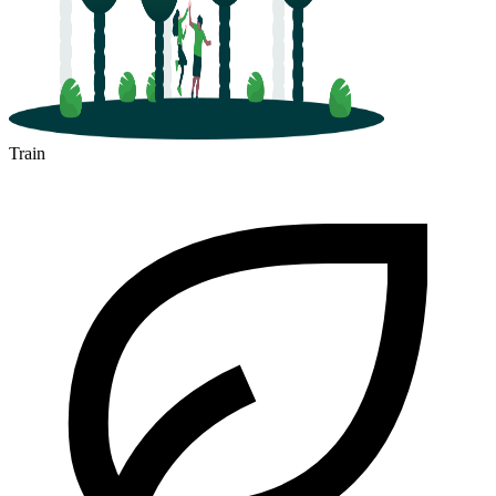
Train