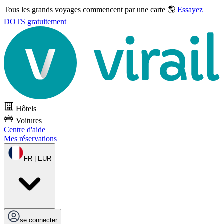
Tous les grands voyages commencent par une carte 🌎
Essayez
DOTS gratuitement
Hôtels
Voitures
Centre d'aide
Mes réservations
FR | EUR
se connecter