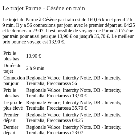
Le trajet Parme - Césène en train
Le trajet de Parme à Césène par train est de 169,05 km et prend 2 h
9 min. Il y a 56 connexions par jour, avec le premier départ au 04:25
et le dernier au 23:07. Il est possible de voyager de Parme à Césène
par train pour aussi peu que 13,90 € ou jusqu'à 35,70 €. Le meilleur
prix pour ce voyage est 13,90 €.
Prix ​​le
13,90 €
plus bas
Durée du
2 h 9 min
trajet
Connexion
Regionale Veloce, Intercity Notte, DB - Intercity,
par jour
Trenitalia, Frecciarossa
56
Prix ​​le
Regionale Veloce, Intercity Notte, DB - Intercity,
plus bas
Trenitalia, Frecciarossa
13,90 €
Le prix le
Regionale Veloce, Intercity Notte, DB - Intercity,
plus élevé
Trenitalia, Frecciarossa
35,70 €
Premier
Regionale Veloce, Intercity Notte, DB - Intercity,
départ
Trenitalia, Frecciarossa
04:25
Dernier
Regionale Veloce, Intercity Notte, DB - Intercity,
départ
Trenitalia, Frecciarossa
23:07