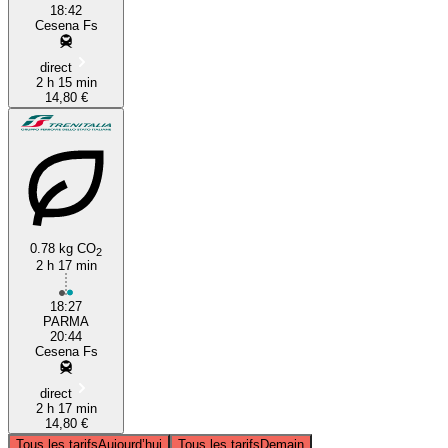
18:42
Cesena Fs
direct
2 h 15 min
14,80 €
0.78 kg CO
2
2 h 17 min
18:27
PARMA
20:44
Cesena Fs
direct
2 h 17 min
14,80 €
Tous les tarifs
Aujourd’hui
Tous les tarifs
Demain