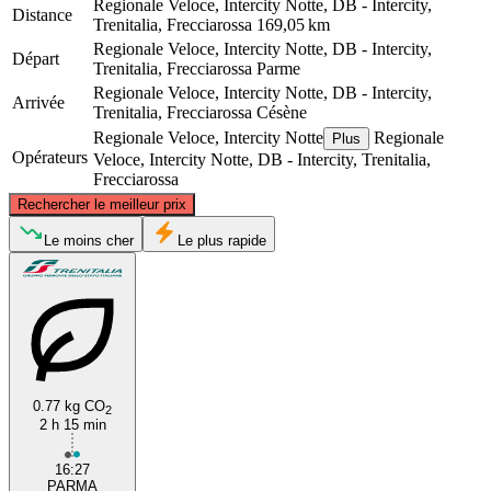
Regionale Veloce, Intercity Notte, DB - Intercity,
Distance
Trenitalia, Frecciarossa
169,05 km
Regionale Veloce, Intercity Notte, DB - Intercity,
Départ
Trenitalia, Frecciarossa
Parme
Regionale Veloce, Intercity Notte, DB - Intercity,
Arrivée
Trenitalia, Frecciarossa
Césène
Regionale Veloce, Intercity Notte
Regionale
Plus
Opérateurs
Veloce, Intercity Notte, DB - Intercity, Trenitalia,
Frecciarossa
©
CARTO
, ©
OpenStreetMap
contributors
Rechercher le meilleur prix
Le moins cher
Le plus rapide
Parma
0.77 kg CO
2
2 h 15 min
Cesena
16:27
PARMA