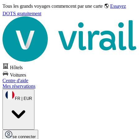
Tous les grands voyages commencent par une carte 🌎
Essayez
DOTS gratuitement
Hôtels
Voitures
Centre d'aide
Mes réservations
FR | EUR
se connecter