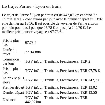
Le trajet Parme - Lyon en train
Le trajet de Parme à Lyon par train est de 442,07 km et prend 7 h
14 min. Il y a 2 connexions par jour, avec le premier départ au 13:02
et le dernier au 13:56. Il est possible de voyager de Parme à Lyon
par train pour aussi peu que 97,78 € ou jusqu'à 242,70 €. Le
meilleur prix pour ce voyage est 97,78 €.
Prix ​​le plus
97,78 €
bas
Durée du
7 h 14 min
trajet
Connexion
TGV inOui, Trenitalia, Frecciarossa, TER
2
par jour
Prix ​​le plus
TGV inOui, Trenitalia, Frecciarossa, TER
97,78 €
bas
Le prix le plus
TGV inOui, Trenitalia, Frecciarossa, TER
242,70 €
élevé
Premier départ
TGV inOui, Trenitalia, Frecciarossa, TER
13:02
Dernier départ
TGV inOui, Trenitalia, Frecciarossa, TER
13:56
TGV inOui, Trenitalia, Frecciarossa, TER
Distance
442,07 km