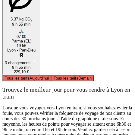
3.37 kg CO
2
9 h 55 min
07:00
Parma (EL)
19:56
Lyon - Part-Dieu
3 changements
9 h 55 min
229,10 €
Tous les tarifs
Aujourd’hui
Tous les tarifs
Demain
Trouvez le meilleur jour pour vous rendre à Lyon en
train
Lorsque vous voyagez vers Lyon en train, si vous souhaitez éviter la
foule, vous pouvez vérifier la fréquence de voyage de nos clients au
cours des 30 prochains jours à l'aide du graphique ci-dessous. En
moyenne, les heures de pointe pour voyager se situent entre 6h30 et
9h le matin, ou entre 16h et 19h le soir. Veuillez garder cela à l'esprit
lorsque vous vous rendez à votre point de départ car vous pourriez