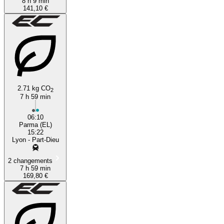
8 h 9 min
141,10 €
2.71 kg CO
2
7 h 59 min
06:10
Parma (EL)
15:22
Lyon - Part-Dieu
2 changements
7 h 59 min
169,80 €