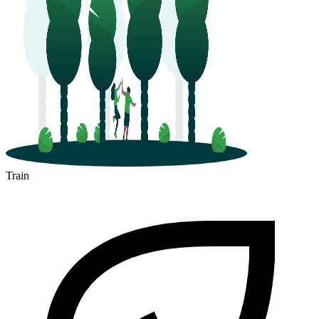
Train