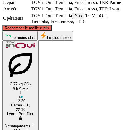
Départ
TGV inOui, Trenitalia, Frecciarossa, TER
Parme
Arrivée
TGV inOui, Trenitalia, Frecciarossa, TER
Lyon
TGV inOui, Trenitalia
TGV inOui,
Plus
Opérateurs
Trenitalia, Frecciarossa, TER
©
CARTO
, ©
OpenStreetMap
contributors
Rechercher le meilleur prix
Le moins cher
Le plus rapide
Lyon
Parma
2.77 kg CO
2
8 h 9 min
12:20
Parma (EL)
22:10
Lyon - Part-Dieu
3 changements