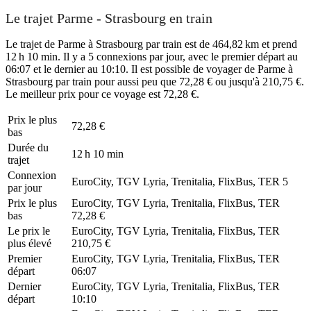
Le trajet Parme - Strasbourg en train
Le trajet de Parme à Strasbourg par train est de 464,82 km et prend
12 h 10 min. Il y a 5 connexions par jour, avec le premier départ au
06:07 et le dernier au 10:10. Il est possible de voyager de Parme à
Strasbourg par train pour aussi peu que 72,28 € ou jusqu'à 210,75 €.
Le meilleur prix pour ce voyage est 72,28 €.
Prix ​​le plus
72,28 €
bas
Durée du
12 h 10 min
trajet
Connexion
EuroCity, TGV Lyria, Trenitalia, FlixBus, TER
5
par jour
Prix ​​le plus
EuroCity, TGV Lyria, Trenitalia, FlixBus, TER
bas
72,28 €
Le prix le
EuroCity, TGV Lyria, Trenitalia, FlixBus, TER
plus élevé
210,75 €
Premier
EuroCity, TGV Lyria, Trenitalia, FlixBus, TER
départ
06:07
Dernier
EuroCity, TGV Lyria, Trenitalia, FlixBus, TER
départ
10:10