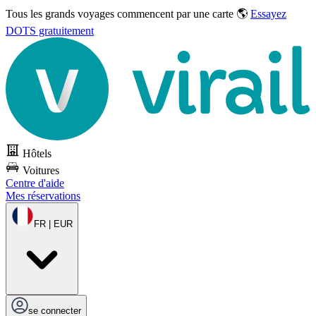
Tous les grands voyages commencent par une carte 🌎
Essayez
DOTS gratuitement
Hôtels
Voitures
Centre d'aide
Mes réservations
FR | EUR
se connecter