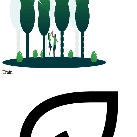
Train