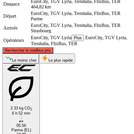
EuroCity, TGV Lyria, Trenitalia, FlixBus, TER
Distance
464,82 km
EuroCity, TGV Lyria, Trenitalia, FlixBus, TER
Départ
Parme
EuroCity, TGV Lyria, Trenitalia, FlixBus, TER
Arrivée
Strasbourg
EuroCity, TGV Lyria
EuroCity, TGV Lyria,
Plus
Opérateurs
Trenitalia, FlixBus, TER
©
CARTO
, ©
OpenStreetMap
contributors
Rechercher le meilleur prix
Strasbourg
Le moins cher
Le plus rapide
2.33 kg CO
2
6 h 52 min
Parma
05:56
Parma (EL)