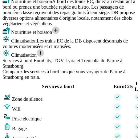
Nourriture et boisson
À bord des trains EC, dînez au restaurant à
bord ou prenez une bouchée rapide au bistro. Les passagers de
première classe reçoivent des repas gratuits à leur siège. DB propose
diverses options alimentaires d'origine locale, notamment des choix
végétariens et végétaliens.
Nourriture et boisson
Climatisation
Les trains EC de la DB disposent désormais de
voitures modernisées et climatisées.
Climatisation
Services à bord EuroCity, TGV Lyria et Trenitalia de Parme à
Strasbourg
Comparez les services à bord lorsque vous voyagez de Parme à
Strasbourg en train.
Services à bord
EuroCity
L
Zone de silence
Wifi
Prise électrique
Bagage