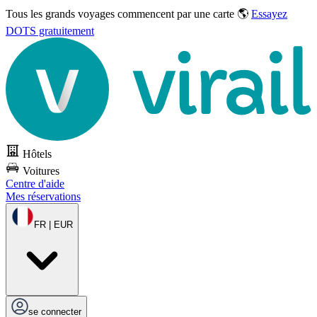
Tous les grands voyages commencent par une carte 🌎
Essayez
DOTS gratuitement
Hôtels
Voitures
Centre d'aide
Mes réservations
FR | EUR
se connecter