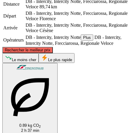
DB - Intercity, Intercity Notte, Frecciarossa, Regionale
Distance
Veloce
89,74 km
DB - Intercity, Intercity Notte, Frecciarossa, Regionale
Départ
Veloce
Florence
DB - Intercity, Intercity Notte, Frecciarossa, Regionale
Arrivée
Veloce
Césène
DB - Intercity, Intercity Notte
DB - Intercity,
Plus
Opérateurs
Intercity Notte, Frecciarossa, Regionale Veloce
©
CARTO
, ©
OpenStreetMap
contributors
Rechercher le meilleur prix
Le moins cher
Le plus rapide
Cesena
Florence
0.89 kg CO
2
2 h 37 min