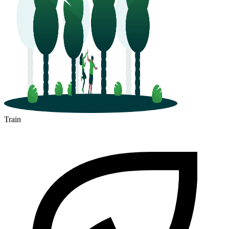
Train