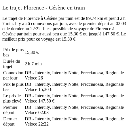
Le trajet Florence - Césène en train
Le trajet de Florence à Césène par train est de 89,74 km et prend 2 h
7 min. Il y a 26 connexions par jour, avec le premier départ au 02:03
et le dernier au 22:22. Il est possible de voyager de Florence à
Césène par train pour aussi peu que 15,30 € ou jusqu'à 147,50 €. Le
meilleur prix pour ce voyage est 15,30 €.
Prix ​​le plus
15,30 €
bas
Durée du
2 h 7 min
trajet
Connexion
DB - Intercity, Intercity Notte, Frecciarossa, Regionale
par jour
Veloce
26
Prix ​​le plus
DB - Intercity, Intercity Notte, Frecciarossa, Regionale
bas
Veloce
15,30 €
Le prix le
DB - Intercity, Intercity Notte, Frecciarossa, Regionale
plus élevé
Veloce
147,50 €
Premier
DB - Intercity, Intercity Notte, Frecciarossa, Regionale
départ
Veloce
02:03
Dernier
DB - Intercity, Intercity Notte, Frecciarossa, Regionale
départ
Veloce
22:22