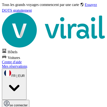
Tous les grands voyages commencent par une carte 🌎
Essayez
DOTS gratuitement
Hôtels
Voitures
Centre d'aide
Mes réservations
FR | EUR
se connecter