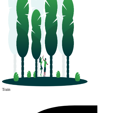
Train