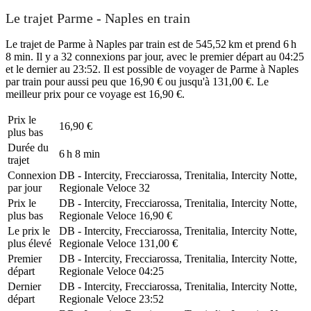
Le trajet Parme - Naples en train
Le trajet de Parme à Naples par train est de 545,52 km et prend 6 h
8 min. Il y a 32 connexions par jour, avec le premier départ au 04:25
et le dernier au 23:52. Il est possible de voyager de Parme à Naples
par train pour aussi peu que 16,90 € ou jusqu'à 131,00 €. Le
meilleur prix pour ce voyage est 16,90 €.
Prix ​​le
16,90 €
plus bas
Durée du
6 h 8 min
trajet
Connexion
DB - Intercity, Frecciarossa, Trenitalia, Intercity Notte,
par jour
Regionale Veloce
32
Prix ​​le
DB - Intercity, Frecciarossa, Trenitalia, Intercity Notte,
plus bas
Regionale Veloce
16,90 €
Le prix le
DB - Intercity, Frecciarossa, Trenitalia, Intercity Notte,
plus élevé
Regionale Veloce
131,00 €
Premier
DB - Intercity, Frecciarossa, Trenitalia, Intercity Notte,
départ
Regionale Veloce
04:25
Dernier
DB - Intercity, Frecciarossa, Trenitalia, Intercity Notte,
départ
Regionale Veloce
23:52