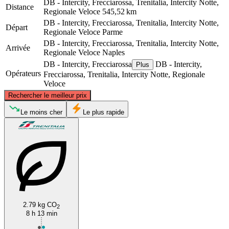
DB - Intercity, Frecciarossa, Trenitalia, Intercity Notte,
Distance
Regionale Veloce
545,52 km
DB - Intercity, Frecciarossa, Trenitalia, Intercity Notte,
Départ
Regionale Veloce
Parme
DB - Intercity, Frecciarossa, Trenitalia, Intercity Notte,
Arrivée
Regionale Veloce
Naples
DB - Intercity, Frecciarossa
DB - Intercity,
Plus
Opérateurs
Frecciarossa, Trenitalia, Intercity Notte, Regionale
Veloce
©
CARTO
, ©
OpenStreetMap
contributors
Rechercher le meilleur prix
Parma
Le moins cher
Le plus rapide
2.79 kg CO
2
Naples
8 h 13 min