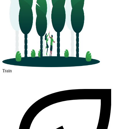
Train