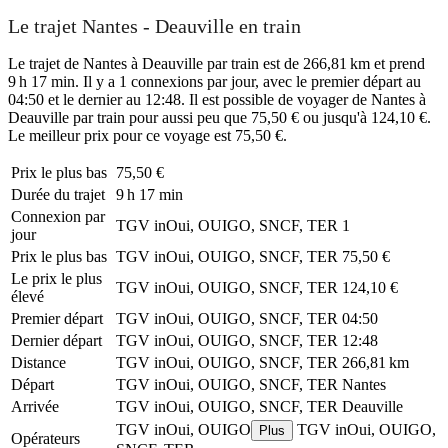
Le trajet Nantes - Deauville en train
Le trajet de Nantes à Deauville par train est de 266,81 km et prend
9 h 17 min. Il y a 1 connexions par jour, avec le premier départ au
04:50 et le dernier au 12:48. Il est possible de voyager de Nantes à
Deauville par train pour aussi peu que 75,50 € ou jusqu'à 124,10 €.
Le meilleur prix pour ce voyage est 75,50 €.
Prix ​​le plus bas
75,50 €
Durée du trajet
9 h 17 min
Connexion par
TGV inOui, OUIGO, SNCF, TER
1
jour
Prix ​​le plus bas
TGV inOui, OUIGO, SNCF, TER
75,50 €
Le prix le plus
TGV inOui, OUIGO, SNCF, TER
124,10 €
élevé
Premier départ
TGV inOui, OUIGO, SNCF, TER
04:50
Dernier départ
TGV inOui, OUIGO, SNCF, TER
12:48
Distance
TGV inOui, OUIGO, SNCF, TER
266,81 km
Départ
TGV inOui, OUIGO, SNCF, TER
Nantes
Arrivée
TGV inOui, OUIGO, SNCF, TER
Deauville
TGV inOui, OUIGO
TGV inOui, OUIGO,
Plus
Opérateurs