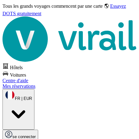
Tous les grands voyages commencent par une carte 🌎
Essayez
DOTS gratuitement
Hôtels
Voitures
Centre d'aide
Mes réservations
FR | EUR
se connecter