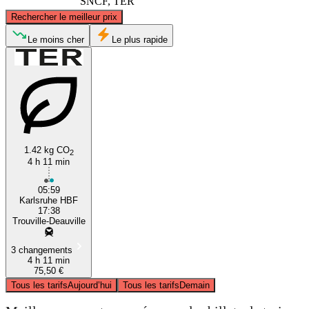
SNCF, TER
©
CARTO
, ©
OpenStreetMap
contributors
Rechercher le meilleur prix
Deauville
Le moins cher
Le plus rapide
1.42 kg CO
2
4 h 11 min
Nantes
05:59
Karlsruhe HBF
17:38
Trouville-Deauville
3 changements
4 h 11 min
75,50 €
Tous les tarifs
Aujourd’hui
Tous les tarifs
Demain