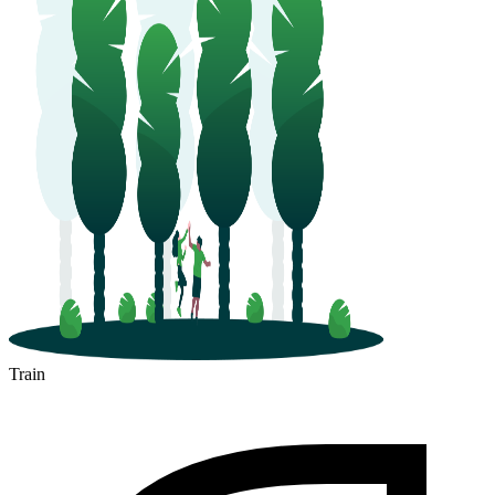
Train