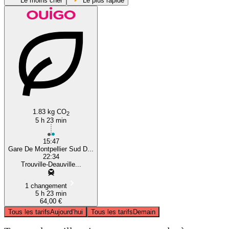
Le moins cher
Le plus rapide
Montpellier
1.83 kg CO
2
5 h 23 min
15:47
Gare De Montpellier Sud D...
22:34
Trouville-Deauville...
1 changement
5 h 23 min
64,00 €
Tous les tarifs
Aujourd’hui
Tous les tarifs
Demain