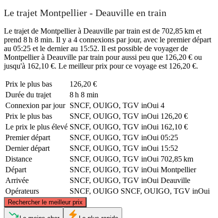
Le trajet Montpellier - Deauville en train
Le trajet de Montpellier à Deauville par train est de 702,85 km et
prend 8 h 8 min. Il y a 4 connexions par jour, avec le premier départ
au 05:25 et le dernier au 15:52. Il est possible de voyager de
Montpellier à Deauville par train pour aussi peu que 126,20 € ou
jusqu'à 162,10 €. Le meilleur prix pour ce voyage est 126,20 €.
Prix ​​le plus bas
126,20 €
Durée du trajet
8 h 8 min
Connexion par jour
SNCF, OUIGO, TGV inOui
4
Prix ​​le plus bas
SNCF, OUIGO, TGV inOui
126,20 €
Le prix le plus élevé
SNCF, OUIGO, TGV inOui
162,10 €
Premier départ
SNCF, OUIGO, TGV inOui
05:25
Dernier départ
SNCF, OUIGO, TGV inOui
15:52
Distance
SNCF, OUIGO, TGV inOui
702,85 km
Départ
SNCF, OUIGO, TGV inOui
Montpellier
Arrivée
SNCF, OUIGO, TGV inOui
Deauville
Opérateurs
SNCF, OUIGO
SNCF, OUIGO, TGV inOui
©
CARTO
, ©
OpenStreetMap
contributors
Rechercher le meilleur prix
Deauville