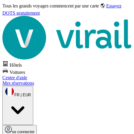
Tous les grands voyages commencent par une carte 🌎
Essayez
DOTS gratuitement
Hôtels
Voitures
Centre d'aide
Mes réservations
FR | EUR
se connecter