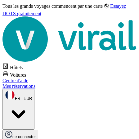
Tous les grands voyages commencent par une carte 🌎
Essayez
DOTS gratuitement
Hôtels
Voitures
Centre d'aide
Mes réservations
FR | EUR
se connecter