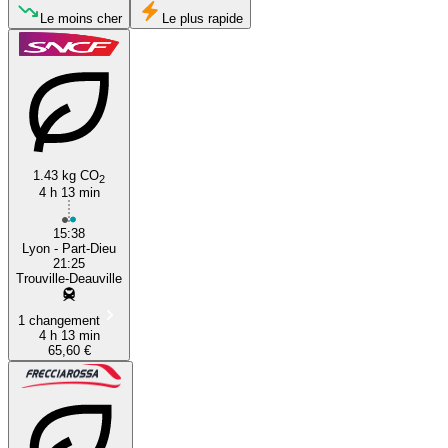
Deauville
Le moins cher
Le plus rapide
1.43 kg CO
2
4 h 13 min
Lyon
15:38
Lyon - Part-Dieu
21:25
Trouville-Deauville
1 changement
4 h 13 min
65,60 €