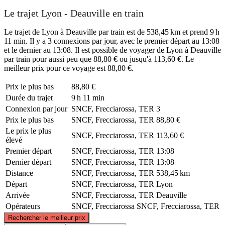
Le trajet Lyon - Deauville en train
Le trajet de Lyon à Deauville par train est de 538,45 km et prend 9 h
11 min. Il y a 3 connexions par jour, avec le premier départ au 13:08
et le dernier au 13:08. Il est possible de voyager de Lyon à Deauville
par train pour aussi peu que 88,80 € ou jusqu'à 113,60 €. Le
meilleur prix pour ce voyage est 88,80 €.
Prix ​​le plus bas
88,80 €
Durée du trajet
9 h 11 min
Connexion par jour
SNCF, Frecciarossa, TER
3
Prix ​​le plus bas
SNCF, Frecciarossa, TER
88,80 €
Le prix le plus
SNCF, Frecciarossa, TER
113,60 €
élevé
Premier départ
SNCF, Frecciarossa, TER
13:08
Dernier départ
SNCF, Frecciarossa, TER
13:08
Distance
SNCF, Frecciarossa, TER
538,45 km
Départ
SNCF, Frecciarossa, TER
Lyon
Arrivée
SNCF, Frecciarossa, TER
Deauville
Opérateurs
SNCF, Frecciarossa
SNCF, Frecciarossa, TER
©
CARTO
, ©
OpenStreetMap
contributors
Rechercher le meilleur prix