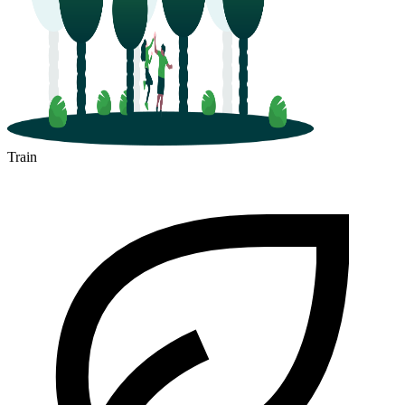
Train