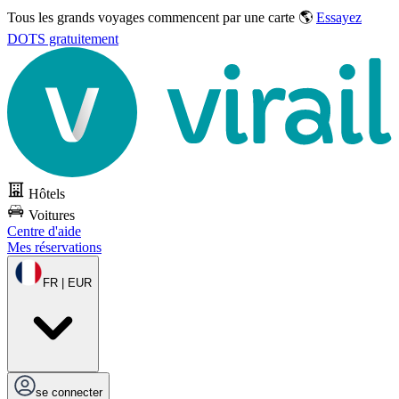
Tous les grands voyages commencent par une carte 🌎
Essayez
DOTS gratuitement
Hôtels
Voitures
Centre d'aide
Mes réservations
FR | EUR
se connecter