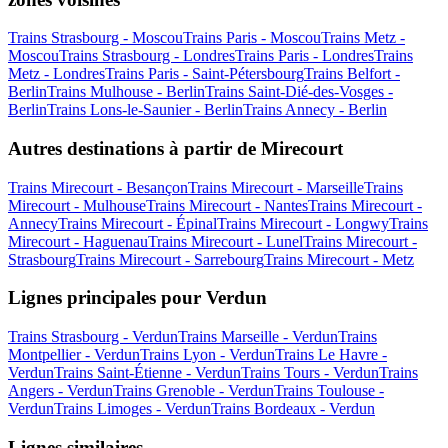
Trains Strasbourg - Moscou
Trains Paris - Moscou
Trains Metz -
Moscou
Trains Strasbourg - Londres
Trains Paris - Londres
Trains
Metz - Londres
Trains Paris - Saint-Pétersbourg
Trains Belfort -
Berlin
Trains Mulhouse - Berlin
Trains Saint-Dié-des-Vosges -
Berlin
Trains Lons-le-Saunier - Berlin
Trains Annecy - Berlin
Autres destinations à partir de Mirecourt
Trains Mirecourt - Besançon
Trains Mirecourt - Marseille
Trains
Mirecourt - Mulhouse
Trains Mirecourt - Nantes
Trains Mirecourt -
Annecy
Trains Mirecourt - Épinal
Trains Mirecourt - Longwy
Trains
Mirecourt - Haguenau
Trains Mirecourt - Lunel
Trains Mirecourt -
Strasbourg
Trains Mirecourt - Sarrebourg
Trains Mirecourt - Metz
Lignes principales pour Verdun
Trains Strasbourg - Verdun
Trains Marseille - Verdun
Trains
Montpellier - Verdun
Trains Lyon - Verdun
Trains Le Havre -
Verdun
Trains Saint-Étienne - Verdun
Trains Tours - Verdun
Trains
Angers - Verdun
Trains Grenoble - Verdun
Trains Toulouse -
Verdun
Trains Limoges - Verdun
Trains Bordeaux - Verdun
Lignes similaires