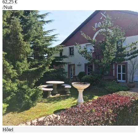
62,25 €
/Nuit
Hôtel