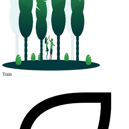
Mirecourt
Train