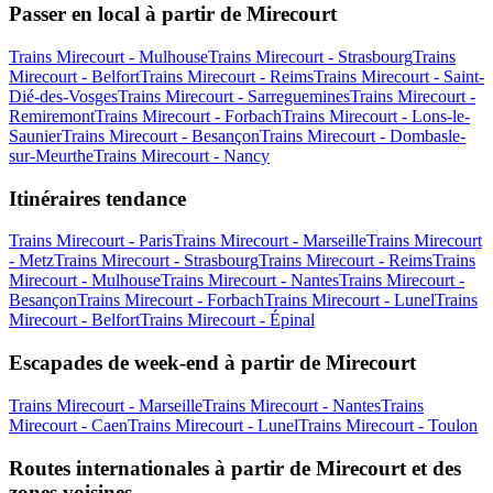
Passer en local à partir de Mirecourt
Trains Mirecourt - Mulhouse
Trains Mirecourt - Strasbourg
Trains
Mirecourt - Belfort
Trains Mirecourt - Reims
Trains Mirecourt - Saint-
Dié-des-Vosges
Trains Mirecourt - Sarreguemines
Trains Mirecourt -
Remiremont
Trains Mirecourt - Forbach
Trains Mirecourt - Lons-le-
Saunier
Trains Mirecourt - Besançon
Trains Mirecourt - Dombasle-
sur-Meurthe
Trains Mirecourt - Nancy
Itinéraires tendance
Trains Mirecourt - Paris
Trains Mirecourt - Marseille
Trains Mirecourt
- Metz
Trains Mirecourt - Strasbourg
Trains Mirecourt - Reims
Trains
Mirecourt - Mulhouse
Trains Mirecourt - Nantes
Trains Mirecourt -
Besançon
Trains Mirecourt - Forbach
Trains Mirecourt - Lunel
Trains
Mirecourt - Belfort
Trains Mirecourt - Épinal
Escapades de week-end à partir de Mirecourt
Trains Mirecourt - Marseille
Trains Mirecourt - Nantes
Trains
Mirecourt - Caen
Trains Mirecourt - Lunel
Trains Mirecourt - Toulon
Routes internationales à partir de Mirecourt et des
zones voisines