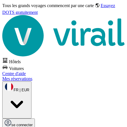
Tous les grands voyages commencent par une carte 🌎
Essayez
DOTS gratuitement
Hôtels
Voitures
Centre d'aide
Mes réservations
FR | EUR
se connecter