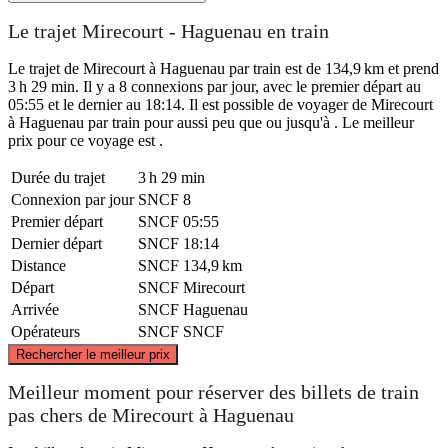
Le trajet Mirecourt - Haguenau en train
Le trajet de Mirecourt à Haguenau par train est de 134,9 km et prend
3 h 29 min. Il y a 8 connexions par jour, avec le premier départ au
05:55 et le dernier au 18:14. Il est possible de voyager de Mirecourt
à Haguenau par train pour aussi peu que ou jusqu'à . Le meilleur
prix pour ce voyage est .
Durée du trajet
3 h 29 min
Connexion par jour
SNCF
8
Premier départ
SNCF
05:55
Dernier départ
SNCF
18:14
Distance
SNCF
134,9 km
Départ
SNCF
Mirecourt
Arrivée
SNCF
Haguenau
Opérateurs
SNCF
SNCF
©
CARTO
, ©
OpenStreetMap
contributors
Rechercher le meilleur prix
Meilleur moment pour réserver des billets de train
Haguenau
pas chers de Mirecourt à Haguenau