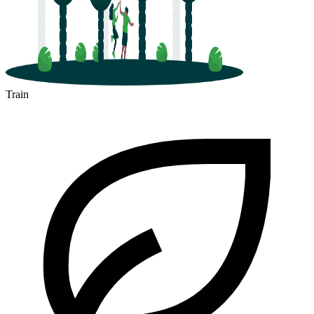
Train