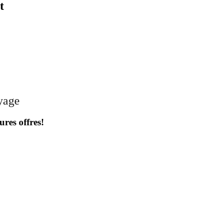
t
oyage
ures offres!