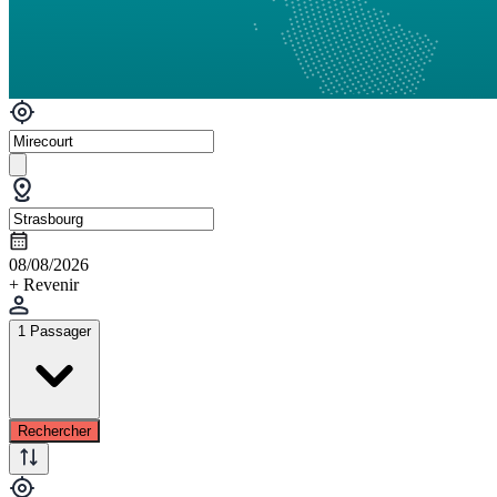
08/08/2026
+ Revenir
1 Passager
Rechercher