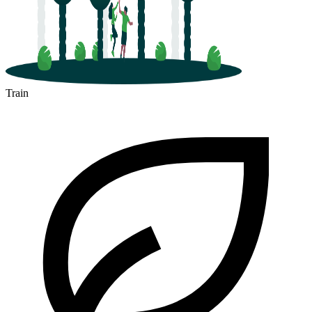
Train