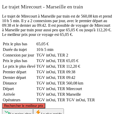
Le trajet Mirecourt - Marseille en train
Le trajet de Mirecourt à Marseille par train est de 560,08 km et prend
10 h 5 min. Il y a 2 connexions par jour, avec le premier départ au
09:38 et le dernier au 09:42. Il est possible de voyager de Mirecourt
à Marseille par train pour aussi peu que 65,05 € ou jusqu'à 112,20 €.
Le meilleur prix pour ce voyage est 65,05 €.
Prix ​​le plus bas
65,05 €
Durée du trajet
10 h 5 min
Connexion par jour
TGV inOui, TER
2
Prix ​​le plus bas
TGV inOui, TER
65,05 €
Le prix le plus élevé
TGV inOui, TER
112,20 €
Premier départ
TGV inOui, TER
09:38
Dernier départ
TGV inOui, TER
09:42
Distance
TGV inOui, TER
560,08 km
Départ
TGV inOui, TER
Mirecourt
Arrivée
TGV inOui, TER
Marseille
Opérateurs
TGV inOui, TER
TGV inOui, TER
©
CARTO
, ©
OpenStreetMap
contributors
Rechercher le meilleur prix
Mirecourt