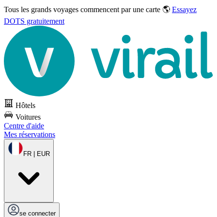
Tous les grands voyages commencent par une carte 🌎
Essayez
DOTS gratuitement
Hôtels
Voitures
Centre d'aide
Mes réservations
FR | EUR
se connecter