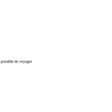
st possible de voyager
nStreetMap
contributors