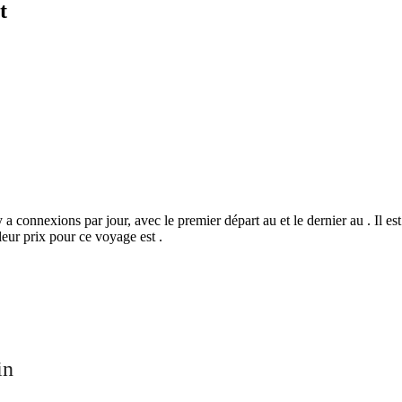
t
 a connexions par jour, avec le premier départ au et le dernier au . Il e
eur prix pour ce voyage est .
©
CARTO
, ©
Ope
in