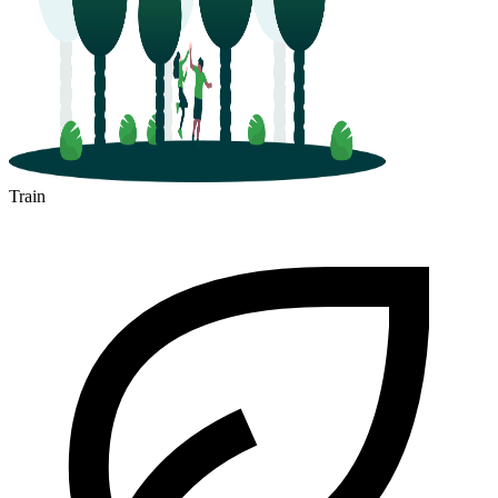
Train