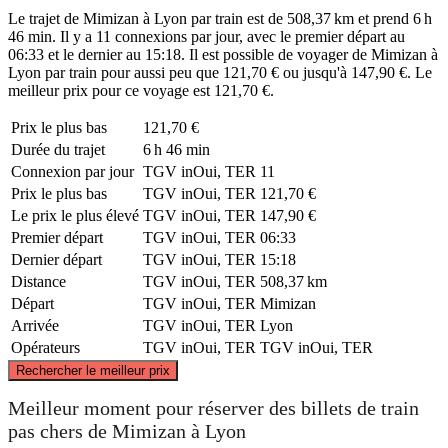
Le trajet de Mimizan à Lyon par train est de 508,37 km et prend 6 h
46 min. Il y a 11 connexions par jour, avec le premier départ au
06:33 et le dernier au 15:18. Il est possible de voyager de Mimizan à
Lyon par train pour aussi peu que 121,70 € ou jusqu'à 147,90 €. Le
meilleur prix pour ce voyage est 121,70 €.
Prix ​​le plus bas
121,70 €
Durée du trajet
6 h 46 min
Connexion par jour
TGV inOui, TER
11
Prix ​​le plus bas
TGV inOui, TER
121,70 €
Le prix le plus élevé
TGV inOui, TER
147,90 €
Premier départ
TGV inOui, TER
06:33
Dernier départ
TGV inOui, TER
15:18
Distance
TGV inOui, TER
508,37 km
Départ
TGV inOui, TER
Mimizan
Arrivée
TGV inOui, TER
Lyon
Opérateurs
TGV inOui, TER
TGV inOui, TER
©
CARTO
, ©
OpenStreetMap
contributors
Rechercher le meilleur prix
Meilleur moment pour réserver des billets de train
pas chers de Mimizan à Lyon
Lyon