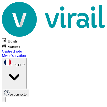
Hôtels
Voitures
Centre d'aide
Mes réservations
FR | EUR
se connecter