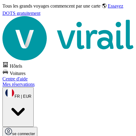
Tous les grands voyages commencent par une carte 🌎
Essayez
DOTS gratuitement
Hôtels
Voitures
Centre d'aide
Mes réservations
FR | EUR
se connecter