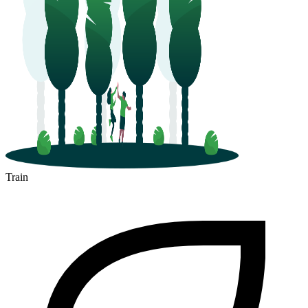
Pau
Train