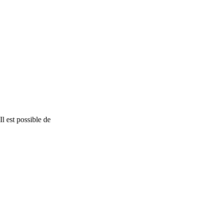
l est possible de
nStreetMap
contributors