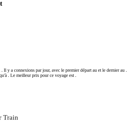
t
Il y a connexions par jour, avec le premier départ au et le dernier au . I
'à . Le meilleur prix pour ce voyage est .
©
CARTO
, ©
Ope
Angoulême
 Train