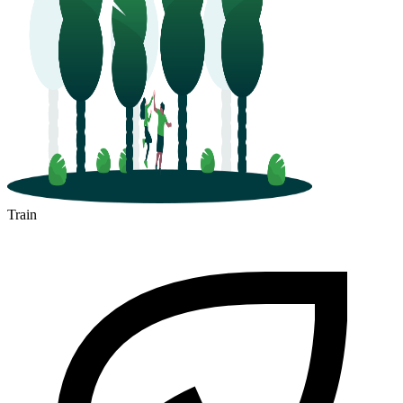
Train