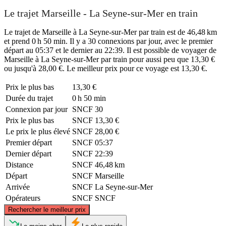
Le trajet Marseille - La Seyne-sur-Mer en train
Le trajet de Marseille à La Seyne-sur-Mer par train est de 46,48 km
et prend 0 h 50 min. Il y a 30 connexions par jour, avec le premier
départ au 05:37 et le dernier au 22:39. Il est possible de voyager de
Marseille à La Seyne-sur-Mer par train pour aussi peu que 13,30 €
ou jusqu'à 28,00 €. Le meilleur prix pour ce voyage est 13,30 €.
Prix ​​le plus bas
13,30 €
Durée du trajet
0 h 50 min
Connexion par jour
SNCF
30
Prix ​​le plus bas
SNCF
13,30 €
Le prix le plus élevé
SNCF
28,00 €
Premier départ
SNCF
05:37
Dernier départ
SNCF
22:39
Distance
SNCF
46,48 km
Départ
SNCF
Marseille
Arrivée
SNCF
La Seyne-sur-Mer
Opérateurs
SNCF
SNCF
©
CARTO
, ©
OpenStreetMap
contributors
Rechercher le meilleur prix