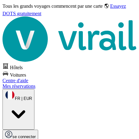
Tous les grands voyages commencent par une carte 🌎
Essayez
DOTS gratuitement
Hôtels
Voitures
Centre d'aide
Mes réservations
FR | EUR
se connecter