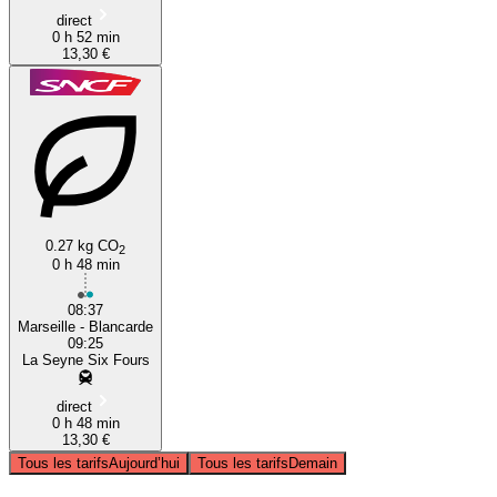
direct
0 h 52 min
13,30 €
0.27 kg CO
2
0 h 48 min
08:37
Marseille - Blancarde
09:25
La Seyne Six Fours
direct
0 h 48 min
13,30 €
Tous les tarifs
Aujourd’hui
Tous les tarifs
Demain