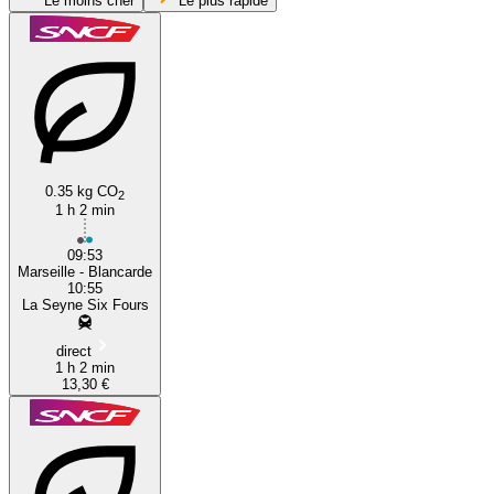
Le moins cher
Le plus rapide
Marseille
0.35 kg CO
2
La Seyne-sur-Mer
1 h 2 min
09:53
Marseille - Blancarde
10:55
La Seyne Six Fours
direct
1 h 2 min
13,30 €