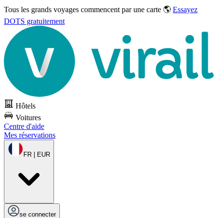
Tous les grands voyages commencent par une carte 🌎
Essayez
DOTS gratuitement
Hôtels
Voitures
Centre d'aide
Mes réservations
FR | EUR
se connecter