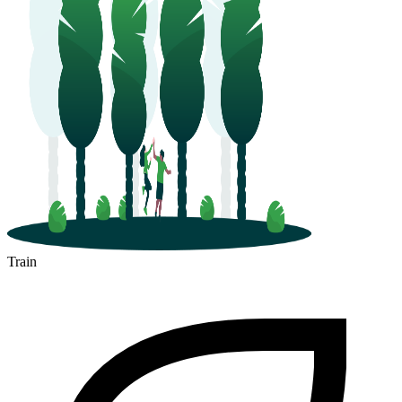
Train