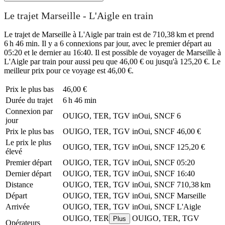
Le trajet Marseille - L'Aigle en train
Le trajet de Marseille à L'Aigle par train est de 710,38 km et prend
6 h 46 min. Il y a 6 connexions par jour, avec le premier départ au
05:20 et le dernier au 16:40. Il est possible de voyager de Marseille à
L'Aigle par train pour aussi peu que 46,00 € ou jusqu'à 125,20 €. Le
meilleur prix pour ce voyage est 46,00 €.
Prix ​​le plus bas
46,00 €
Durée du trajet
6 h 46 min
Connexion par
OUIGO, TER, TGV inOui, SNCF
6
jour
Prix ​​le plus bas
OUIGO, TER, TGV inOui, SNCF
46,00 €
Le prix le plus
OUIGO, TER, TGV inOui, SNCF
125,20 €
élevé
Premier départ
OUIGO, TER, TGV inOui, SNCF
05:20
Dernier départ
OUIGO, TER, TGV inOui, SNCF
16:40
Distance
OUIGO, TER, TGV inOui, SNCF
710,38 km
Départ
OUIGO, TER, TGV inOui, SNCF
Marseille
Arrivée
OUIGO, TER, TGV inOui, SNCF
L'Aigle
OUIGO, TER
OUIGO, TER, TGV
Plus
Opérateurs