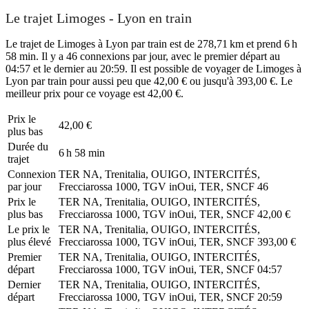
Le trajet Limoges - Lyon en train
Le trajet de Limoges à Lyon par train est de 278,71 km et prend 6 h
58 min. Il y a 46 connexions par jour, avec le premier départ au
04:57 et le dernier au 20:59. Il est possible de voyager de Limoges à
Lyon par train pour aussi peu que 42,00 € ou jusqu'à 393,00 €. Le
meilleur prix pour ce voyage est 42,00 €.
Prix ​​le
42,00 €
plus bas
Durée du
6 h 58 min
trajet
Connexion
TER NA, Trenitalia, OUIGO, INTERCITÉS,
par jour
Frecciarossa 1000, TGV inOui, TER, SNCF
46
Prix ​​le
TER NA, Trenitalia, OUIGO, INTERCITÉS,
plus bas
Frecciarossa 1000, TGV inOui, TER, SNCF
42,00 €
Le prix le
TER NA, Trenitalia, OUIGO, INTERCITÉS,
plus élevé
Frecciarossa 1000, TGV inOui, TER, SNCF
393,00 €
Premier
TER NA, Trenitalia, OUIGO, INTERCITÉS,
départ
Frecciarossa 1000, TGV inOui, TER, SNCF
04:57
Dernier
TER NA, Trenitalia, OUIGO, INTERCITÉS,
départ
Frecciarossa 1000, TGV inOui, TER, SNCF
20:59