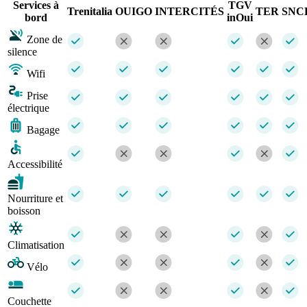
Services à
TGV
Trenitalia
OUIGO
INTERCITÉS
TER
SNC
bord
inOui
Zone de
silence
Wifi
Prise
électrique
Bagage
Accessibilité
Nourriture et
boisson
Climatisation
Vélo
Couchette