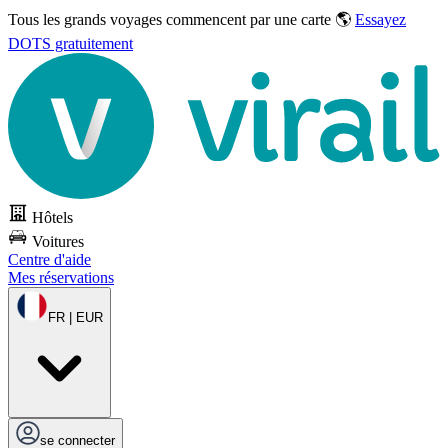
Tous les grands voyages commencent par une carte 🌎
Essayez
DOTS gratuitement
Hôtels
Voitures
Centre d'aide
Mes réservations
FR | EUR
se connecter