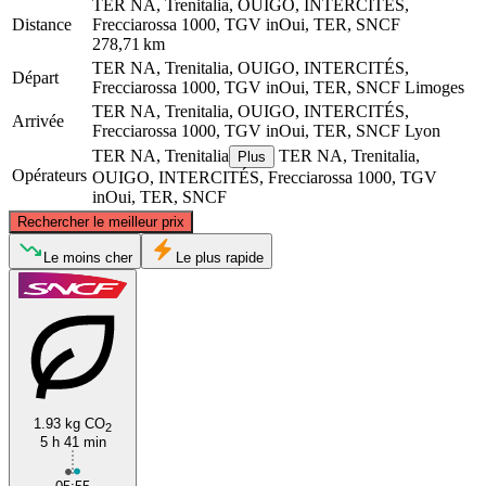
TER NA, Trenitalia, OUIGO, INTERCITÉS,
Distance
Frecciarossa 1000, TGV inOui, TER, SNCF
278,71 km
TER NA, Trenitalia, OUIGO, INTERCITÉS,
Départ
Frecciarossa 1000, TGV inOui, TER, SNCF
Limoges
TER NA, Trenitalia, OUIGO, INTERCITÉS,
Arrivée
Frecciarossa 1000, TGV inOui, TER, SNCF
Lyon
TER NA, Trenitalia
TER NA, Trenitalia,
Plus
Opérateurs
OUIGO, INTERCITÉS, Frecciarossa 1000, TGV
inOui, TER, SNCF
©
CARTO
, ©
OpenStreetMap
contributors
Rechercher le meilleur prix
Le moins cher
Le plus rapide
Limoges
Lyon
1.93 kg CO
2
5 h 41 min