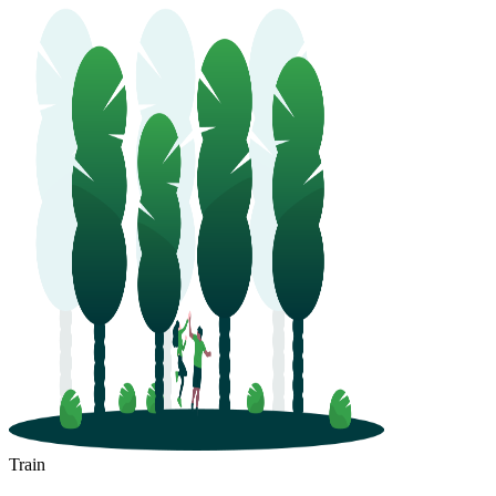
Train