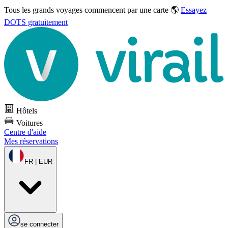
Tous les grands voyages commencent par une carte 🌎
Essayez
DOTS gratuitement
Hôtels
Voitures
Centre d'aide
Mes réservations
FR | EUR
se connecter