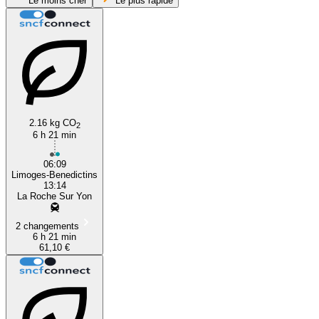
Le moins cher
Le plus rapide
La Roche-sur-Yon
Limoges
2.16 kg CO
2
6 h 21 min
06:09
Limoges-Benedictins
13:14
La Roche Sur Yon
2 changements
6 h 21 min
61,10 €