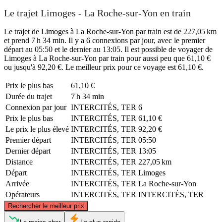
Le trajet Limoges - La Roche-sur-Yon en train
Le trajet de Limoges à La Roche-sur-Yon par train est de 227,05 km
et prend 7 h 34 min. Il y a 6 connexions par jour, avec le premier
départ au 05:50 et le dernier au 13:05. Il est possible de voyager de
Limoges à La Roche-sur-Yon par train pour aussi peu que 61,10 €
ou jusqu'à 92,20 €. Le meilleur prix pour ce voyage est 61,10 €.
Prix ​​le plus bas
61,10 €
Durée du trajet
7 h 34 min
Connexion par jour
INTERCITÉS, TER
6
Prix ​​le plus bas
INTERCITÉS, TER
61,10 €
Le prix le plus élevé
INTERCITÉS, TER
92,20 €
Premier départ
INTERCITÉS, TER
05:50
Dernier départ
INTERCITÉS, TER
13:05
Distance
INTERCITÉS, TER
227,05 km
Départ
INTERCITÉS, TER
Limoges
Arrivée
INTERCITÉS, TER
La Roche-sur-Yon
Opérateurs
INTERCITÉS, TER
INTERCITÉS, TER
©
CARTO
, ©
OpenStreetMap
contributors
Rechercher le meilleur prix