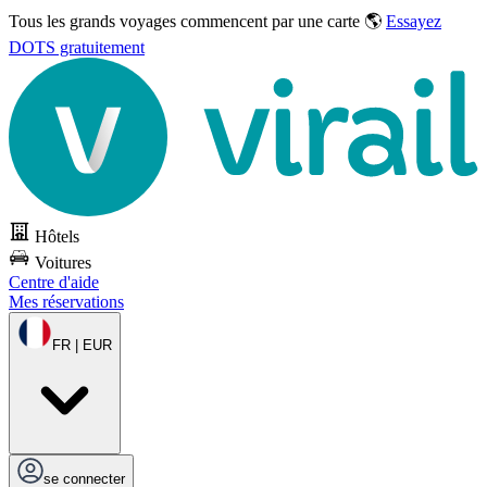
Tous les grands voyages commencent par une carte 🌎
Essayez
DOTS gratuitement
Hôtels
Voitures
Centre d'aide
Mes réservations
FR | EUR
se connecter