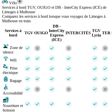
Vélo
Services à bord TGV, OUIGO et DB - InterCity Express (ICE) de
Limoges à Mulhouse
Comparez les services à bord lorsque vous voyagez de Limoges à
Mulhouse en train.
DB -
Services à
InterCity
TGV
TGV
OUIGO
INTERCITÉS
TER
bord
Express
Lyria
(ICE)
Zone de
silence
Wifi
Prise
électrique
Bagage
Accessibilité
Nourriture et
boisson