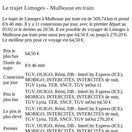
Le trajet Limoges - Mulhouse en train
Le trajet de Limoges à Mulhouse par train est de 509,74 km et prend
8 h 46 min. Il y a 11 connexions par jour, avec le premier départ au
05:02 et le dernier au 20:58. Il est possible de voyager de Limoges à
Mulhouse par train pour aussi peu que 64,50 € ou jusqu'à 270,20 €.
Le meilleur prix pour ce voyage est 64,50 €.
Prix ​​le
64,50 €
plus bas
Durée du
8 h 46 min
trajet
TGV, OUIGO, Rémi, DB - InterCity Express (ICE),
Connexion
MOBIGO, INTERCITÉS, INTERCITÉS de nuit,
par jour
TGV Lyria, TER, SNCF, TGV inOui
11
TGV, OUIGO, Rémi, DB - InterCity Express (ICE),
Prix ​​le
MOBIGO, INTERCITÉS, INTERCITÉS de nuit,
plus bas
TGV Lyria, TER, SNCF, TGV inOui
64,50 €
TGV, OUIGO, Rémi, DB - InterCity Express (ICE),
Le prix le
MOBIGO, INTERCITÉS, INTERCITÉS de nuit,
plus élevé
TGV Lyria, TER, SNCF, TGV inOui
270,20 €
TGV, OUIGO, Rémi, DB - InterCity Express (ICE),
Premier
MOBIGO, INTERCITÉS, INTERCITÉS de nuit,