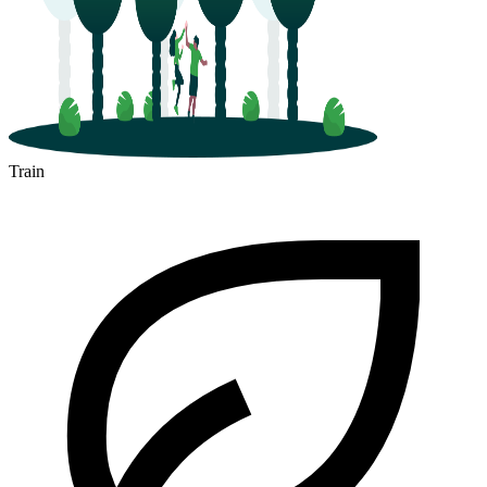
Train