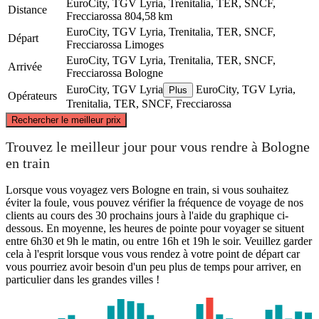
EuroCity, TGV Lyria, Trenitalia, TER, SNCF,
Distance
Frecciarossa
804,58 km
EuroCity, TGV Lyria, Trenitalia, TER, SNCF,
Départ
Frecciarossa
Limoges
EuroCity, TGV Lyria, Trenitalia, TER, SNCF,
Arrivée
Frecciarossa
Bologne
EuroCity, TGV Lyria
EuroCity, TGV Lyria,
Plus
Opérateurs
Trenitalia, TER, SNCF, Frecciarossa
©
CARTO
, ©
OpenStreetMap
contributors
Rechercher le meilleur prix
Trouvez le meilleur jour pour vous rendre à Bologne
en train
Limoges
Lorsque vous voyagez vers Bologne en train, si vous souhaitez
éviter la foule, vous pouvez vérifier la fréquence de voyage de nos
clients au cours des 30 prochains jours à l'aide du graphique ci-
dessous. En moyenne, les heures de pointe pour voyager se situent
Bologna
entre 6h30 et 9h le matin, ou entre 16h et 19h le soir. Veuillez garder
cela à l'esprit lorsque vous vous rendez à votre point de départ car
vous pourriez avoir besoin d'un peu plus de temps pour arriver, en
particulier dans les grandes villes !