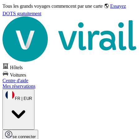
Tous les grands voyages commencent par une carte 🌎
Essayez
DOTS gratuitement
Hôtels
Voitures
Centre d'aide
Mes réservations
FR | EUR
se connecter