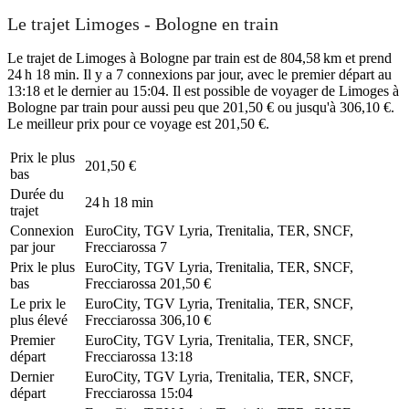
Le trajet Limoges - Bologne en train
Le trajet de Limoges à Bologne par train est de 804,58 km et prend
24 h 18 min. Il y a 7 connexions par jour, avec le premier départ au
13:18 et le dernier au 15:04. Il est possible de voyager de Limoges à
Bologne par train pour aussi peu que 201,50 € ou jusqu'à 306,10 €.
Le meilleur prix pour ce voyage est 201,50 €.
Prix ​​le plus
201,50 €
bas
Durée du
24 h 18 min
trajet
Connexion
EuroCity, TGV Lyria, Trenitalia, TER, SNCF,
par jour
Frecciarossa
7
Prix ​​le plus
EuroCity, TGV Lyria, Trenitalia, TER, SNCF,
bas
Frecciarossa
201,50 €
Le prix le
EuroCity, TGV Lyria, Trenitalia, TER, SNCF,
plus élevé
Frecciarossa
306,10 €
Premier
EuroCity, TGV Lyria, Trenitalia, TER, SNCF,
départ
Frecciarossa
13:18
Dernier
EuroCity, TGV Lyria, Trenitalia, TER, SNCF,
départ
Frecciarossa
15:04