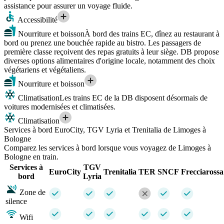
assistance pour assurer un voyage fluide.
Accessibilité
Nourriture et boisson
À bord des trains EC, dînez au restaurant à
bord ou prenez une bouchée rapide au bistro. Les passagers de
première classe reçoivent des repas gratuits à leur siège. DB propose
diverses options alimentaires d'origine locale, notamment des choix
végétariens et végétaliens.
Nourriture et boisson
Climatisation
Les trains EC de la DB disposent désormais de
voitures modernisées et climatisées.
Climatisation
Services à bord EuroCity, TGV Lyria et Trenitalia de Limoges à
Bologne
Comparez les services à bord lorsque vous voyagez de Limoges à
Bologne en train.
Services à
TGV
EuroCity
Trenitalia
TER
SNCF
Frecciarossa
bord
Lyria
Zone de
silence
Wifi