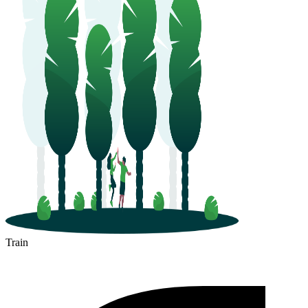
Train