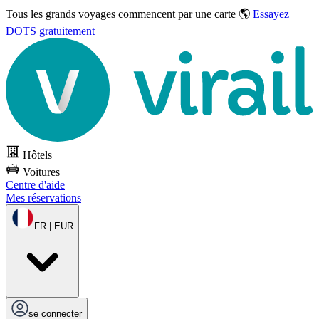
Tous les grands voyages commencent par une carte 🌎
Essayez
DOTS gratuitement
Hôtels
Voitures
Centre d'aide
Mes réservations
FR | EUR
se connecter