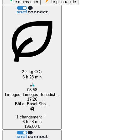
Le moins cher
Le plus rapide
Basel
Limoges
2.2 kg CO
2
6 h 28 min
08:58
Limoges, Limoges Benedict...
17:26
BâLe, Basel Sbb...
1 changement
6 h 28 min
196,00 €