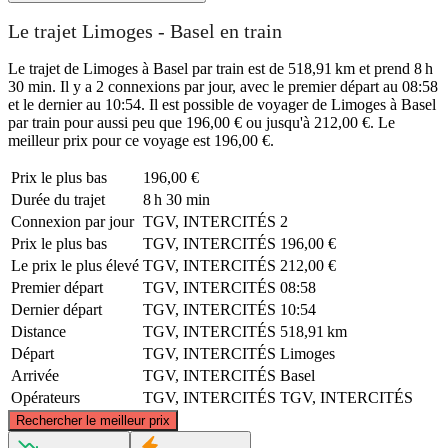
Le trajet Limoges - Basel en train
Le trajet de Limoges à Basel par train est de 518,91 km et prend 8 h
30 min. Il y a 2 connexions par jour, avec le premier départ au 08:58
et le dernier au 10:54. Il est possible de voyager de Limoges à Basel
par train pour aussi peu que 196,00 € ou jusqu'à 212,00 €. Le
meilleur prix pour ce voyage est 196,00 €.
Prix ​​le plus bas
196,00 €
Durée du trajet
8 h 30 min
Connexion par jour
TGV, INTERCITÉS
2
Prix ​​le plus bas
TGV, INTERCITÉS
196,00 €
Le prix le plus élevé
TGV, INTERCITÉS
212,00 €
Premier départ
TGV, INTERCITÉS
08:58
Dernier départ
TGV, INTERCITÉS
10:54
Distance
TGV, INTERCITÉS
518,91 km
Départ
TGV, INTERCITÉS
Limoges
Arrivée
TGV, INTERCITÉS
Basel
Opérateurs
TGV, INTERCITÉS
TGV, INTERCITÉS
©
CARTO
, ©
OpenStreetMap
contributors
Rechercher le meilleur prix