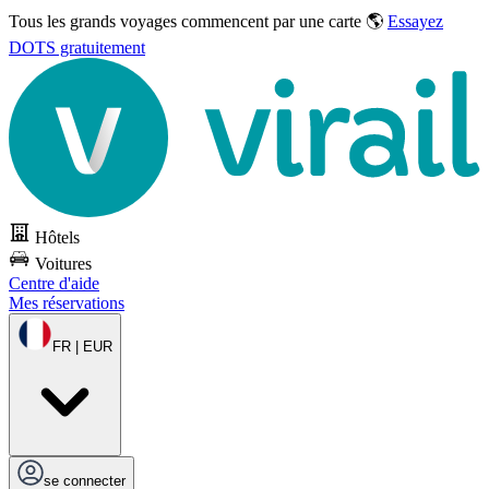
Tous les grands voyages commencent par une carte 🌎
Essayez
DOTS gratuitement
Hôtels
Voitures
Centre d'aide
Mes réservations
FR | EUR
se connecter