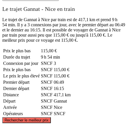
Le trajet Gannat - Nice en train
Le trajet de Gannat à Nice par train est de 417,1 km et prend 9 h
54 min. Il y a 3 connexions par jour, avec le premier départ au 06:49
et le dernier au 16:15. Il est possible de voyager de Gannat à Nice
par train pour aussi peu que 115,00 € ou jusqu'à 115,00 €. Le
meilleur prix pour ce voyage est 115,00 €.
Prix ​​le plus bas
115,00 €
Durée du trajet
9 h 54 min
Connexion par jour
SNCF
3
Prix ​​le plus bas
SNCF
115,00 €
Le prix le plus élevé
SNCF
115,00 €
Premier départ
SNCF
06:49
Dernier départ
SNCF
16:15
Distance
SNCF
417,1 km
Départ
SNCF
Gannat
Arrivée
SNCF
Nice
Opérateurs
SNCF
SNCF
©
CARTO
, ©
OpenStreetMap
contributors
Rechercher le meilleur prix
Gannat