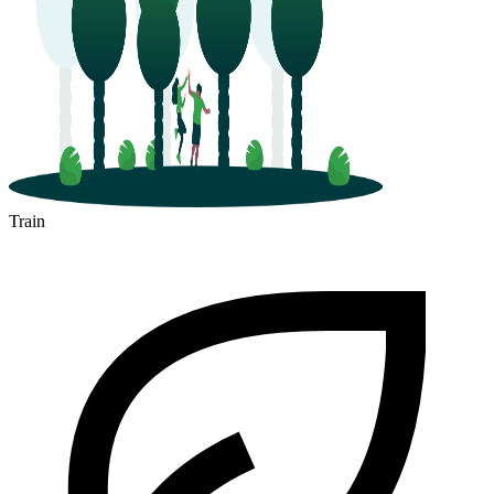
Train