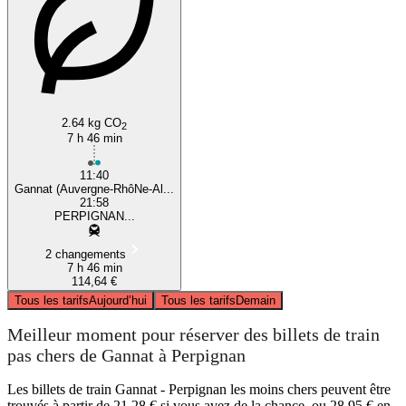
2.64 kg CO
2
7 h 46 min
11:40
Gannat (Auvergne-RhôNe-Al...
21:58
PERPIGNAN...
2 changements
7 h 46 min
114,64 €
Tous les tarifs
Aujourd’hui
Tous les tarifs
Demain
Meilleur moment pour réserver des billets de train
pas chers de Gannat à Perpignan
Les billets de train Gannat - Perpignan les moins chers peuvent être
trouvés à partir de 21,28 € si vous avez de la chance, ou 28,95 € en