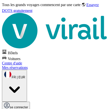
Tous les grands voyages commencent par une carte 🌎
Essayez
DOTS gratuitement
Hôtels
Voitures
Centre d'aide
Mes réservations
FR | EUR
se connecter