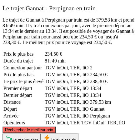
Le trajet Gannat - Perpignan en train
Le trajet de Gannat à Perpignan par train est de 379,53 km et prend
8 h 49 min. Il y a 2 connexions par jour, avec le premier départ au
13:34 et le dernier au 13:34. Il est possible de voyager de Gannat à
Perpignan par train pour aussi peu que 234,50 € ou jusqu'à
238,30 €. Le meilleur prix pour ce voyage est 234,50 €.
Prix ​​le plus bas
234,50 €
Durée du trajet
8 h 49 min
Connexion par jour
TGV inOui, TER, liO
2
Prix ​​le plus bas
TGV inOui, TER, liO
234,50 €
Le prix le plus élevé
TGV inOui, TER, liO
238,30 €
Premier départ
TGV inOui, TER, liO
13:34
Dernier départ
TGV inOui, TER, liO
13:34
Distance
TGV inOui, TER, liO
379,53 km
Départ
TGV inOui, TER, liO
Gannat
Arrivée
TGV inOui, TER, liO
Perpignan
Opérateurs
TGV inOui, TER
TGV inOui, TER, liO
©
CARTO
, ©
OpenStreetMap
contributors
Rechercher le meilleur prix
Gannat