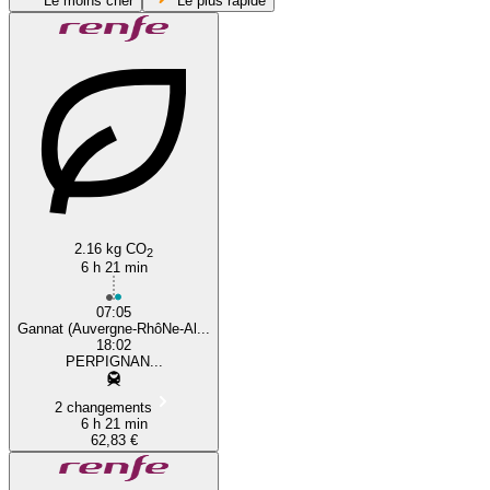
Le moins cher
Le plus rapide
Perpignan
2.16 kg CO
2
6 h 21 min
07:05
Gannat (Auvergne-RhôNe-Al...
18:02
PERPIGNAN...
2 changements
6 h 21 min
62,83 €