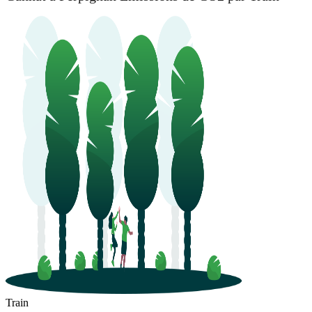
Train