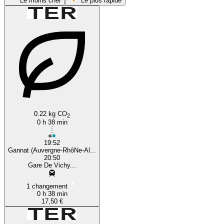
Le moins cher
Le plus rapide
Vichy
Gannat
0.22 kg CO
2
0 h 38 min
19:52
Gannat (Auvergne-RhôNe-Al...
20:50
Gare De Vichy...
1 changement
0 h 38 min
17,50 €