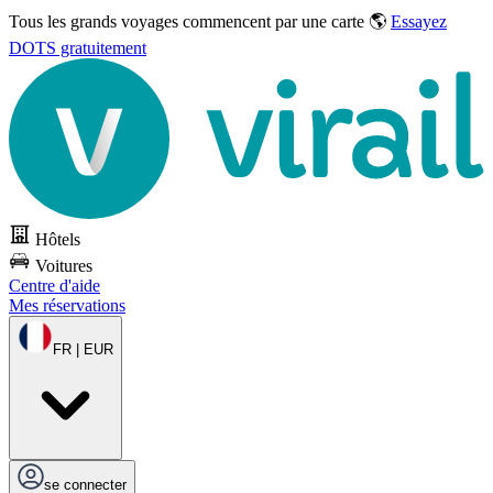
Tous les grands voyages commencent par une carte 🌎
Essayez
DOTS gratuitement
Hôtels
Voitures
Centre d'aide
Mes réservations
FR | EUR
se connecter