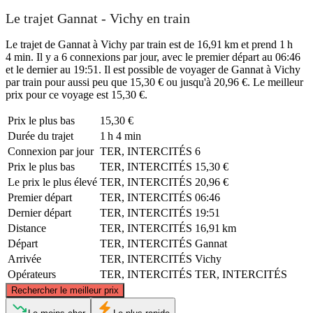
Le trajet Gannat - Vichy en train
Le trajet de Gannat à Vichy par train est de 16,91 km et prend 1 h
4 min. Il y a 6 connexions par jour, avec le premier départ au 06:46
et le dernier au 19:51. Il est possible de voyager de Gannat à Vichy
par train pour aussi peu que 15,30 € ou jusqu'à 20,96 €. Le meilleur
prix pour ce voyage est 15,30 €.
Prix ​​le plus bas
15,30 €
Durée du trajet
1 h 4 min
Connexion par jour
TER, INTERCITÉS
6
Prix ​​le plus bas
TER, INTERCITÉS
15,30 €
Le prix le plus élevé
TER, INTERCITÉS
20,96 €
Premier départ
TER, INTERCITÉS
06:46
Dernier départ
TER, INTERCITÉS
19:51
Distance
TER, INTERCITÉS
16,91 km
Départ
TER, INTERCITÉS
Gannat
Arrivée
TER, INTERCITÉS
Vichy
Opérateurs
TER, INTERCITÉS
TER, INTERCITÉS
©
CARTO
, ©
OpenStreetMap
contributors
Rechercher le meilleur prix