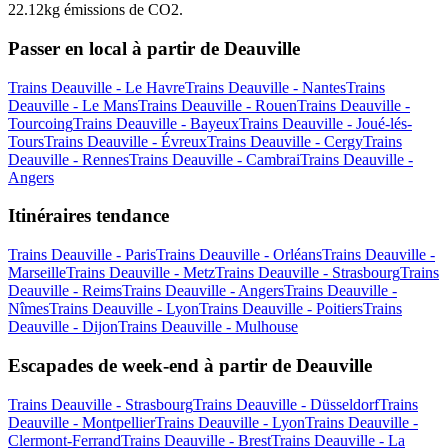
22.12kg émissions de CO2.
Passer en local à partir de Deauville
Trains Deauville - Le Havre
Trains Deauville - Nantes
Trains
Deauville - Le Mans
Trains Deauville - Rouen
Trains Deauville -
Tourcoing
Trains Deauville - Bayeux
Trains Deauville - Joué-lés-
Tours
Trains Deauville - Évreux
Trains Deauville - Cergy
Trains
Deauville - Rennes
Trains Deauville - Cambrai
Trains Deauville -
Angers
Itinéraires tendance
Trains Deauville - Paris
Trains Deauville - Orléans
Trains Deauville -
Marseille
Trains Deauville - Metz
Trains Deauville - Strasbourg
Trains
Deauville - Reims
Trains Deauville - Angers
Trains Deauville -
Nîmes
Trains Deauville - Lyon
Trains Deauville - Poitiers
Trains
Deauville - Dijon
Trains Deauville - Mulhouse
Escapades de week-end à partir de Deauville
Trains Deauville - Strasbourg
Trains Deauville - Düsseldorf
Trains
Deauville - Montpellier
Trains Deauville - Lyon
Trains Deauville -
Clermont-Ferrand
Trains Deauville - Brest
Trains Deauville - La