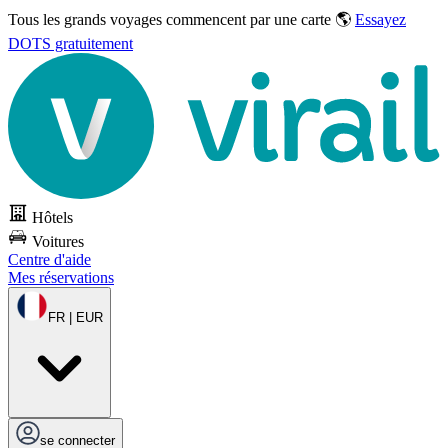
Tous les grands voyages commencent par une carte 🌎
Essayez
DOTS gratuitement
Hôtels
Voitures
Centre d'aide
Mes réservations
FR | EUR
se connecter