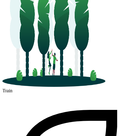
Train