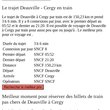
Le trajet Deauville - Cergy en train
Le trajet de Deauville à Cergy par train est de 150,23 km et prend
3 h 6 min. Il y a 8 connexions par jour, avec le premier départ au
05:52 et le dernier au 21:20. Il est possible de voyager de Deauville
à Cergy par train pour aussi peu que ou jusqu'à . Le meilleur prix
pour ce voyage est .
Durée du trajet
3 h 6 min
Connexion par jour
SNCF
8
Premier départ
SNCF
05:52
Dernier départ
SNCF
21:20
Distance
SNCF
150,23 km
Départ
SNCF
Deauville
Arrivée
SNCF
Cergy
Opérateurs
SNCF
SNCF
©
CARTO
, ©
OpenStreetMap
contributors
Rechercher le meilleur prix
Meilleur moment pour réserver des billets de train
pas chers de Deauville à Cergy
Deauville