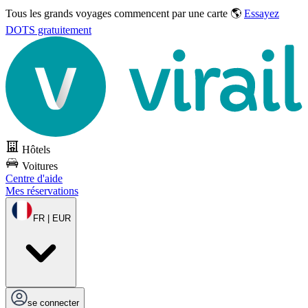
Tous les grands voyages commencent par une carte 🌎
Essayez
DOTS gratuitement
Hôtels
Voitures
Centre d'aide
Mes réservations
FR | EUR
se connecter