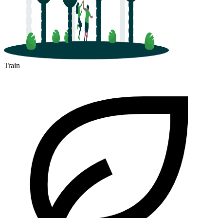
Train