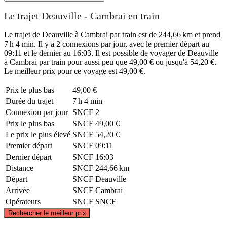
Le trajet Deauville - Cambrai en train
Le trajet de Deauville à Cambrai par train est de 244,66 km et prend
7 h 4 min. Il y a 2 connexions par jour, avec le premier départ au
09:11 et le dernier au 16:03. Il est possible de voyager de Deauville
à Cambrai par train pour aussi peu que 49,00 € ou jusqu'à 54,20 €.
Le meilleur prix pour ce voyage est 49,00 €.
Prix ​​le plus bas
49,00 €
Durée du trajet
7 h 4 min
Connexion par jour
SNCF
2
Prix ​​le plus bas
SNCF
49,00 €
Le prix le plus élevé
SNCF
54,20 €
Premier départ
SNCF
09:11
Dernier départ
SNCF
16:03
Distance
SNCF
244,66 km
Départ
SNCF
Deauville
Arrivée
SNCF
Cambrai
Opérateurs
SNCF
SNCF
©
CARTO
, ©
OpenStreetMap
contributors
Rechercher le meilleur prix