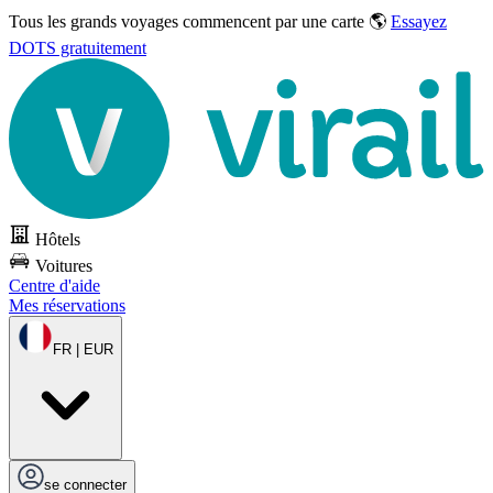
Tous les grands voyages commencent par une carte 🌎
Essayez
DOTS gratuitement
Hôtels
Voitures
Centre d'aide
Mes réservations
FR | EUR
se connecter