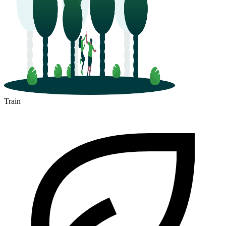
Train