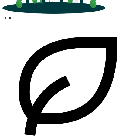
Train