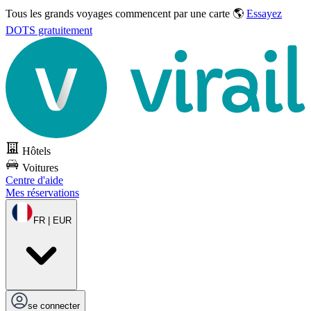
Tous les grands voyages commencent par une carte 🌎
Essayez
DOTS gratuitement
Hôtels
Voitures
Centre d'aide
Mes réservations
FR | EUR
se connecter