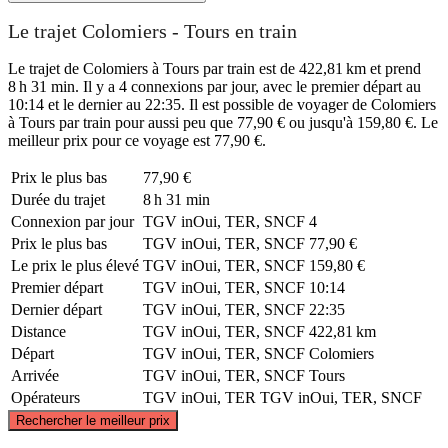
Le trajet Colomiers - Tours en train
Le trajet de Colomiers à Tours par train est de 422,81 km et prend
8 h 31 min. Il y a 4 connexions par jour, avec le premier départ au
10:14 et le dernier au 22:35. Il est possible de voyager de Colomiers
à Tours par train pour aussi peu que 77,90 € ou jusqu'à 159,80 €. Le
meilleur prix pour ce voyage est 77,90 €.
Prix ​​le plus bas
77,90 €
Durée du trajet
8 h 31 min
Connexion par jour
TGV inOui, TER, SNCF
4
Prix ​​le plus bas
TGV inOui, TER, SNCF
77,90 €
Le prix le plus élevé
TGV inOui, TER, SNCF
159,80 €
Premier départ
TGV inOui, TER, SNCF
10:14
Dernier départ
TGV inOui, TER, SNCF
22:35
Distance
TGV inOui, TER, SNCF
422,81 km
Départ
TGV inOui, TER, SNCF
Colomiers
Arrivée
TGV inOui, TER, SNCF
Tours
Opérateurs
TGV inOui, TER
TGV inOui, TER, SNCF
©
CARTO
, ©
OpenStreetMap
contributors
Rechercher le meilleur prix
Tours