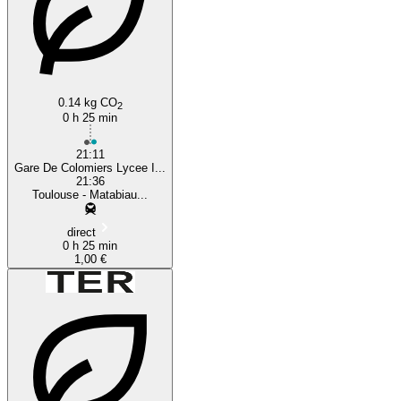
0.14 kg CO
2
0 h 25 min
21:11
Gare De Colomiers Lycee I...
21:36
Toulouse - Matabiau...
direct
0 h 25 min
1,00 €