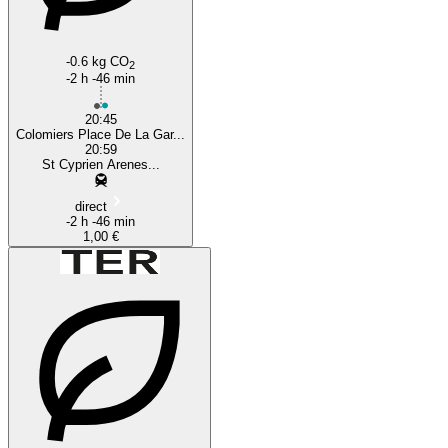
-0.6 kg CO
2
-2 h -46 min
20:45
Colomiers Place De La Gar...
20:59
St Cyprien Arenes...
direct
-2 h -46 min
1,00 €