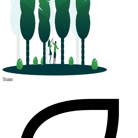
Train