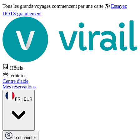
Tous les grands voyages commencent par une carte 🌎
Essayez
DOTS gratuitement
Hôtels
Voitures
Centre d'aide
Mes réservations
FR | EUR
se connecter