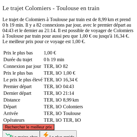
Le trajet Colomiers - Toulouse en train
Le trajet de Colomiers à Toulouse par train est de 8,99 km et prend
0 h 19 min. Il y a 82 connexions par jour, avec le premier départ au
04:43 et le dernier au 21:14. Il est possible de voyager de Colomiers
à Toulouse par train pour aussi peu que 1,00 € ou jusqu'à 16,34 €.
Le meilleur prix pour ce voyage est 1,00 €.
Prix ​​le plus bas
1,00 €
Durée du trajet
0 h 19 min
Connexion par jour
TER, liO
82
Prix ​​le plus bas
TER, liO
1,00 €
Le prix le plus élevé
TER, liO
16,34 €
Premier départ
TER, liO
04:43
Dernier départ
TER, liO
21:14
Distance
TER, liO
8,99 km
Départ
TER, liO
Colomiers
Arrivée
TER, liO
Toulouse
Opérateurs
TER, liO
TER, liO
©
CARTO
, ©
OpenStreetMap
contributors
Rechercher le meilleur prix