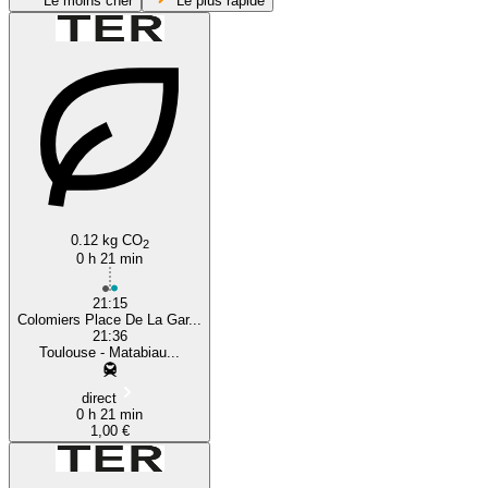
Le moins cher
Le plus rapide
Colomiers
Toulouse
0.12 kg CO
2
0 h 21 min
21:15
Colomiers Place De La Gar...
21:36
Toulouse - Matabiau...
direct
0 h 21 min
1,00 €