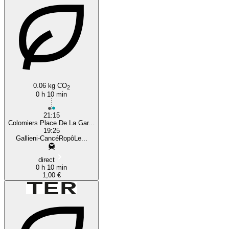
0.06 kg CO
2
0 h 10 min
21:15
Colomiers Place De La Gar...
19:25
Gallieni-CancéRopôLe...
direct
0 h 10 min
1,00 €