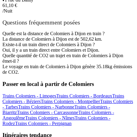
61,10 €
/Nuit
Questions fréquemment posées
Quelle est la distance de Colomiers à Dijon en train ?
La distance de Colomiers à Dijon est de 502,62 km.
Existe-t-il un train direct de Colomiers à Dijon ?
Oui, il y a un train direct entre Colomiers et Dijon.
Quelle quantité de CO2 un trajet en train de Colomiers à Dijon
émet-il ?
Le voyage en train de Colomiers à Dijon génère 35.18kg émissions
de CO2.
Passer en local à partir de Colomiers
Trains Colomiers - Limoges
Trains Colomiers - Bordeaux
Trains
Colomiers - Béziers
Trains Colomiers - Montpellier
Trains Colomiers
- Tarbes
Trains Colomiers - Narbonne
Trains Colomiers -
Biarritz
Trains Colomiers - Carcassonne
Trains Colomiers -
Angoulême
Trains Colomiers - Nîmes
Trains Colomiers -
Rodez
Trains Colomiers - Perpignan
Itinéraires tendance