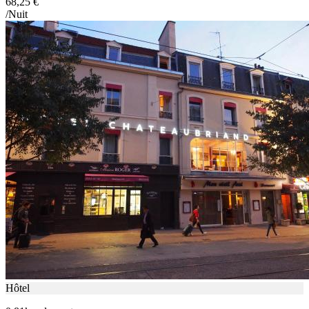
68,25 €
/Nuit
Hôtel