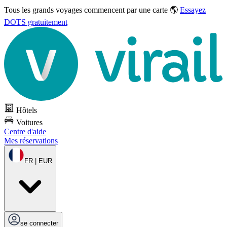
Tous les grands voyages commencent par une carte 🌎
Essayez
DOTS gratuitement
Hôtels
Voitures
Centre d'aide
Mes réservations
FR | EUR
se connecter