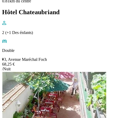
0.81km du centre
Hôtel Chateaubriand
2 (+1 Des énfants)
Double
3, Avenue Maréchal Foch
68,25 €
/Nuit