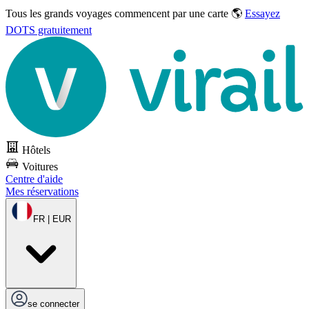
Tous les grands voyages commencent par une carte 🌎
Essayez
DOTS gratuitement
Hôtels
Voitures
Centre d'aide
Mes réservations
FR | EUR
se connecter