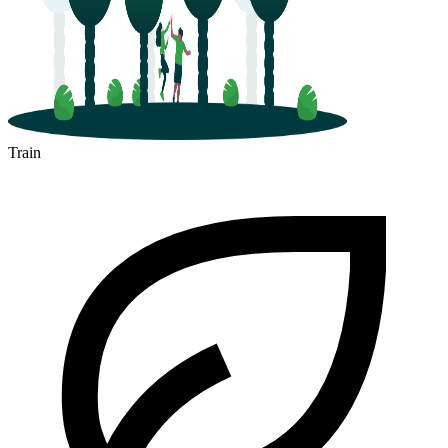
Train