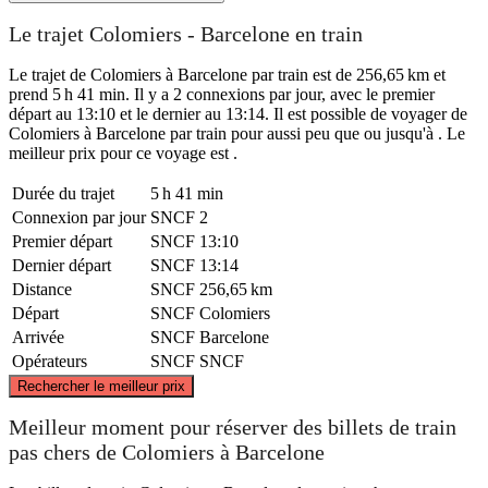
Le trajet Colomiers - Barcelone en train
Le trajet de Colomiers à Barcelone par train est de 256,65 km et
prend 5 h 41 min. Il y a 2 connexions par jour, avec le premier
départ au 13:10 et le dernier au 13:14. Il est possible de voyager de
Colomiers à Barcelone par train pour aussi peu que ou jusqu'à . Le
meilleur prix pour ce voyage est .
Durée du trajet
5 h 41 min
Connexion par jour
SNCF
2
Premier départ
SNCF
13:10
Dernier départ
SNCF
13:14
Distance
SNCF
256,65 km
Départ
SNCF
Colomiers
Arrivée
SNCF
Barcelone
Opérateurs
SNCF
SNCF
©
CARTO
, ©
OpenStreetMap
contributors
Rechercher le meilleur prix
Colomiers
Meilleur moment pour réserver des billets de train
pas chers de Colomiers à Barcelone