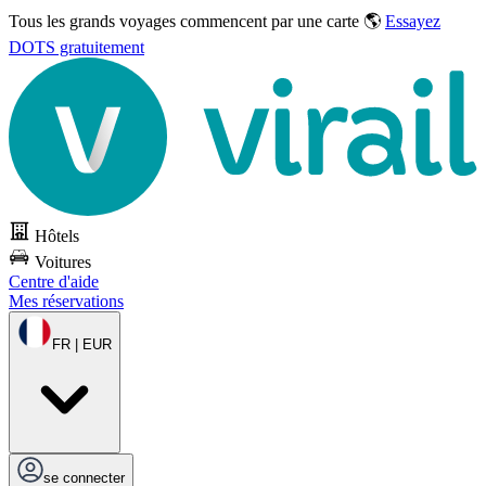
Tous les grands voyages commencent par une carte 🌎
Essayez
DOTS gratuitement
Hôtels
Voitures
Centre d'aide
Mes réservations
FR | EUR
se connecter