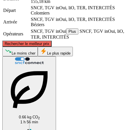
155,18 km
SNCF, TGV inOui, liO, TER, INTERCITÉS
Départ
Colomiers
SNCF, TGV inOui, liO, TER, INTERCITÉS
Arrivée
Béziers
SNCF, TGV inOui
SNCF, TGV inOui, liO,
Plus
Opérateurs
TER, INTERCITÉS
©
CARTO
, ©
OpenStreetMap
contributors
Rechercher le meilleur prix
Le moins cher
Le plus rapide
Colomiers
Béziers
0.66 kg CO
2
1 h 56 min