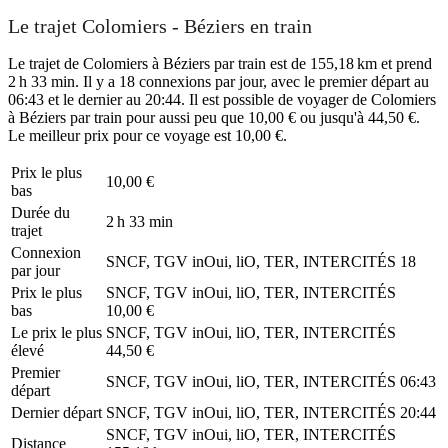
Le trajet Colomiers - Béziers en train
Le trajet de Colomiers à Béziers par train est de 155,18 km et prend
2 h 33 min. Il y a 18 connexions par jour, avec le premier départ au
06:43 et le dernier au 20:44. Il est possible de voyager de Colomiers
à Béziers par train pour aussi peu que 10,00 € ou jusqu'à 44,50 €.
Le meilleur prix pour ce voyage est 10,00 €.
Prix ​​le plus
10,00 €
bas
Durée du
2 h 33 min
trajet
Connexion
SNCF, TGV inOui, liO, TER, INTERCITÉS
18
par jour
Prix ​​le plus
SNCF, TGV inOui, liO, TER, INTERCITÉS
bas
10,00 €
Le prix le plus
SNCF, TGV inOui, liO, TER, INTERCITÉS
élevé
44,50 €
Premier
SNCF, TGV inOui, liO, TER, INTERCITÉS
06:43
départ
Dernier départ
SNCF, TGV inOui, liO, TER, INTERCITÉS
20:44
SNCF, TGV inOui, liO, TER, INTERCITÉS
Distance