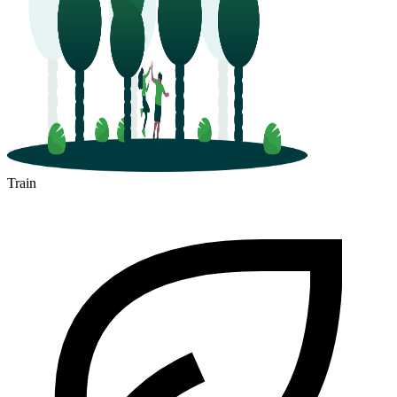
Train