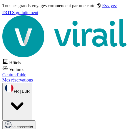
Tous les grands voyages commencent par une carte 🌎
Essayez
DOTS gratuitement
Hôtels
Voitures
Centre d'aide
Mes réservations
FR | EUR
se connecter