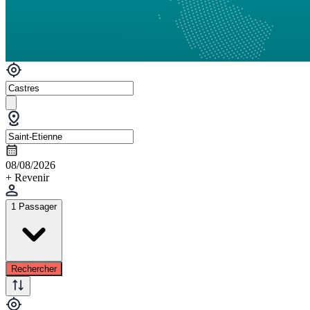
08/08/2026
+ Revenir
1 Passager
Rechercher