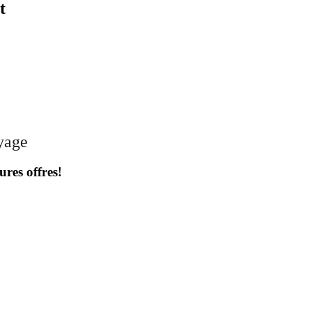
t
oyage
ures offres!