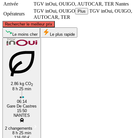
Arrivée
TGV inOui, OUIGO, AUTOCAR, TER
Nantes
TGV inOui, OUIGO
TGV inOui, OUIGO,
Plus
Opérateurs
AUTOCAR, TER
©
CARTO
, ©
OpenStreetMap
contributors
Rechercher le meilleur prix
Nantes
Le moins cher
Le plus rapide
2.86 kg CO
2
8 h 25 min
Castres
06:14
Gare De Castres
15:50
NANTES
2 changements
8 h 25 min
116,00 €