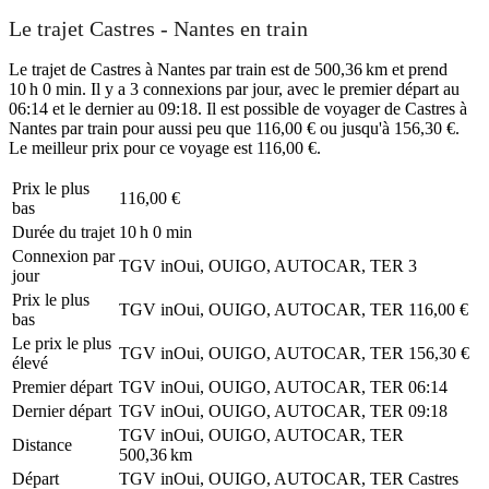
Le trajet Castres - Nantes en train
Le trajet de Castres à Nantes par train est de 500,36 km et prend
10 h 0 min. Il y a 3 connexions par jour, avec le premier départ au
06:14 et le dernier au 09:18. Il est possible de voyager de Castres à
Nantes par train pour aussi peu que 116,00 € ou jusqu'à 156,30 €.
Le meilleur prix pour ce voyage est 116,00 €.
Prix ​​le plus
116,00 €
bas
Durée du trajet
10 h 0 min
Connexion par
TGV inOui, OUIGO, AUTOCAR, TER
3
jour
Prix ​​le plus
TGV inOui, OUIGO, AUTOCAR, TER
116,00 €
bas
Le prix le plus
TGV inOui, OUIGO, AUTOCAR, TER
156,30 €
élevé
Premier départ
TGV inOui, OUIGO, AUTOCAR, TER
06:14
Dernier départ
TGV inOui, OUIGO, AUTOCAR, TER
09:18
TGV inOui, OUIGO, AUTOCAR, TER
Distance
500,36 km
Départ
TGV inOui, OUIGO, AUTOCAR, TER
Castres