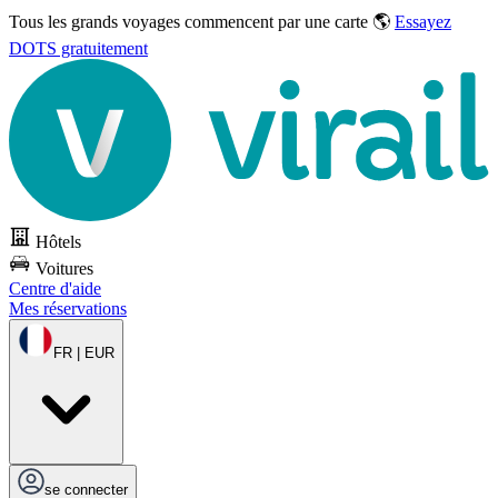
Tous les grands voyages commencent par une carte 🌎
Essayez
DOTS gratuitement
Hôtels
Voitures
Centre d'aide
Mes réservations
FR | EUR
se connecter