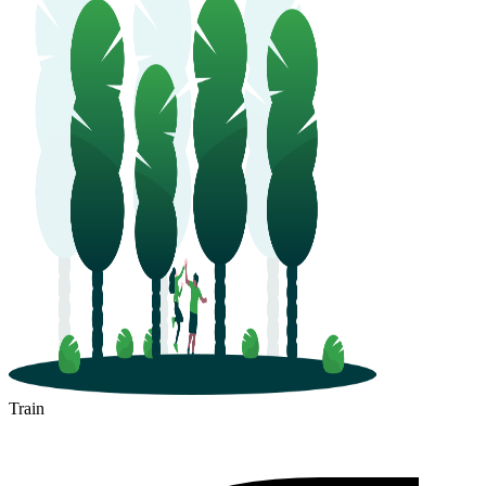
Train