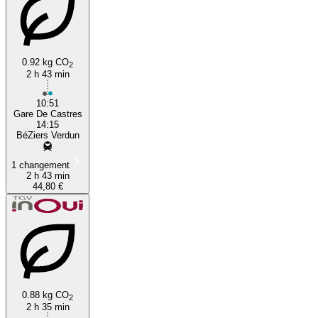
0.92 kg CO
2
2 h 43 min
10:51
Gare De Castres
14:15
BéZiers Verdun
1 changement
2 h 43 min
44,80 €
0.88 kg CO
2
2 h 35 min