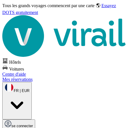
Tous les grands voyages commencent par une carte 🌎
Essayez
DOTS gratuitement
Hôtels
Voitures
Centre d'aide
Mes réservations
FR | EUR
se connecter