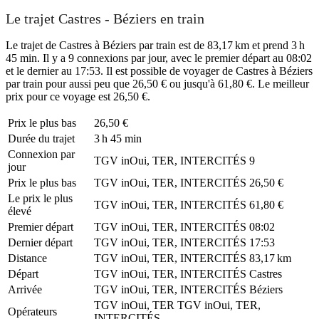
Le trajet Castres - Béziers en train
Le trajet de Castres à Béziers par train est de 83,17 km et prend 3 h
45 min. Il y a 9 connexions par jour, avec le premier départ au 08:02
et le dernier au 17:53. Il est possible de voyager de Castres à Béziers
par train pour aussi peu que 26,50 € ou jusqu'à 61,80 €. Le meilleur
prix pour ce voyage est 26,50 €.
Prix ​​le plus bas
26,50 €
Durée du trajet
3 h 45 min
Connexion par
TGV inOui, TER, INTERCITÉS
9
jour
Prix ​​le plus bas
TGV inOui, TER, INTERCITÉS
26,50 €
Le prix le plus
TGV inOui, TER, INTERCITÉS
61,80 €
élevé
Premier départ
TGV inOui, TER, INTERCITÉS
08:02
Dernier départ
TGV inOui, TER, INTERCITÉS
17:53
Distance
TGV inOui, TER, INTERCITÉS
83,17 km
Départ
TGV inOui, TER, INTERCITÉS
Castres
Arrivée
TGV inOui, TER, INTERCITÉS
Béziers
TGV inOui, TER
TGV inOui, TER,
Opérateurs
INTERCITÉS