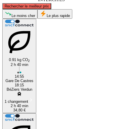
©
CARTO
, ©
OpenStreetMap
contributors
Rechercher le meilleur prix
Le moins cher
Le plus rapide
Castres
0.91 kg CO
Béziers
2
2 h 40 min
14:55
Gare De Castres
18:15
BéZiers Verdun
1 changement
2 h 40 min
34,80 €