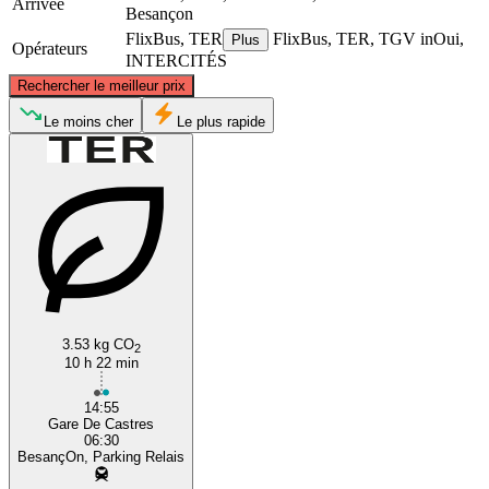
Arrivée
Besançon
FlixBus, TER
FlixBus, TER, TGV inOui,
Plus
Opérateurs
INTERCITÉS
©
CARTO
, ©
OpenStreetMap
contributors
Rechercher le meilleur prix
Besançon
Le moins cher
Le plus rapide
Castres
3.53 kg CO
2
10 h 22 min
14:55
Gare De Castres
06:30
BesançOn, Parking Relais