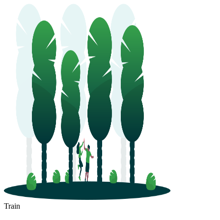
Train