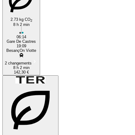
2.73 kg CO
2
8 h 2 min
06:14
Gare De Castres
19:09
BesançOn Viotte
2 changements
8 h 2 min
142,30 €