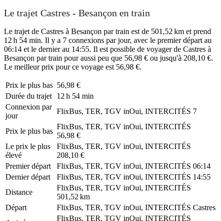
Le trajet Castres - Besançon en train
Le trajet de Castres à Besançon par train est de 501,52 km et prend
12 h 54 min. Il y a 7 connexions par jour, avec le premier départ au
06:14 et le dernier au 14:55. Il est possible de voyager de Castres à
Besançon par train pour aussi peu que 56,98 € ou jusqu'à 208,10 €.
Le meilleur prix pour ce voyage est 56,98 €.
Prix ​​le plus bas
56,98 €
Durée du trajet
12 h 54 min
Connexion par
FlixBus, TER, TGV inOui, INTERCITÉS
7
jour
FlixBus, TER, TGV inOui, INTERCITÉS
Prix ​​le plus bas
56,98 €
Le prix le plus
FlixBus, TER, TGV inOui, INTERCITÉS
élevé
208,10 €
Premier départ
FlixBus, TER, TGV inOui, INTERCITÉS
06:14
Dernier départ
FlixBus, TER, TGV inOui, INTERCITÉS
14:55
FlixBus, TER, TGV inOui, INTERCITÉS
Distance
501,52 km
Départ
FlixBus, TER, TGV inOui, INTERCITÉS
Castres
FlixBus, TER, TGV inOui, INTERCITÉS