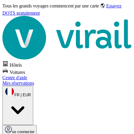
Tous les grands voyages commencent par une carte 🌎
Essayez
DOTS gratuitement
Hôtels
Voitures
Centre d'aide
Mes réservations
FR | EUR
se connecter