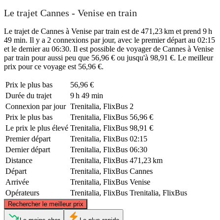
Le trajet Cannes - Venise en train
Le trajet de Cannes à Venise par train est de 471,23 km et prend 9 h
49 min. Il y a 2 connexions par jour, avec le premier départ au 02:15
et le dernier au 06:30. Il est possible de voyager de Cannes à Venise
par train pour aussi peu que 56,96 € ou jusqu'à 98,91 €. Le meilleur
prix pour ce voyage est 56,96 €.
Prix ​​le plus bas
56,96 €
Durée du trajet
9 h 49 min
Connexion par jour
Trenitalia, FlixBus
2
Prix ​​le plus bas
Trenitalia, FlixBus
56,96 €
Le prix le plus élevé
Trenitalia, FlixBus
98,91 €
Premier départ
Trenitalia, FlixBus
02:15
Dernier départ
Trenitalia, FlixBus
06:30
Distance
Trenitalia, FlixBus
471,23 km
Départ
Trenitalia, FlixBus
Cannes
Arrivée
Trenitalia, FlixBus
Venise
Opérateurs
Trenitalia, FlixBus
Trenitalia, FlixBus
©
CARTO
, ©
OpenStreetMap
contributors
Rechercher le meilleur prix