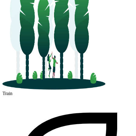
Train