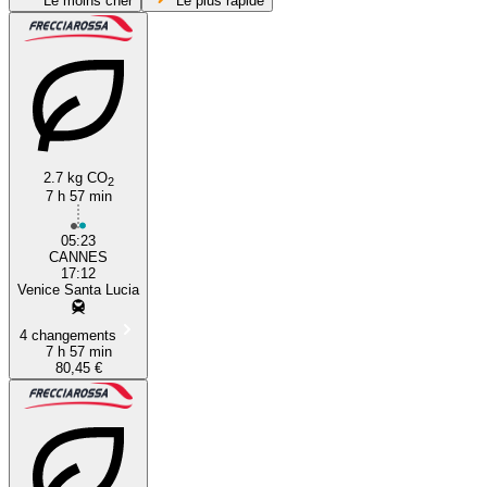
Le moins cher
Le plus rapide
Venice
2.7 kg CO
2
Cannes
7 h 57 min
05:23
CANNES
17:12
Venice Santa Lucia
4 changements
7 h 57 min
80,45 €