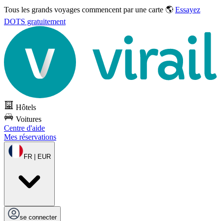
Tous les grands voyages commencent par une carte 🌎
Essayez
DOTS gratuitement
Hôtels
Voitures
Centre d'aide
Mes réservations
FR | EUR
se connecter