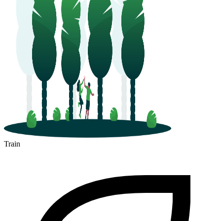
Train