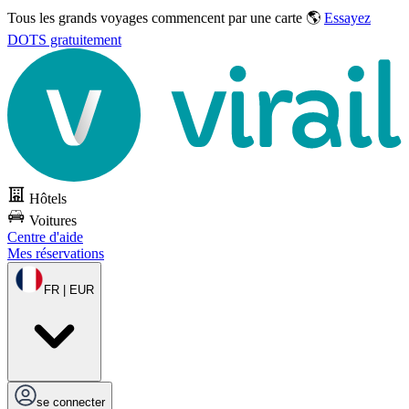
Tous les grands voyages commencent par une carte 🌎
Essayez
DOTS gratuitement
Hôtels
Voitures
Centre d'aide
Mes réservations
FR | EUR
se connecter