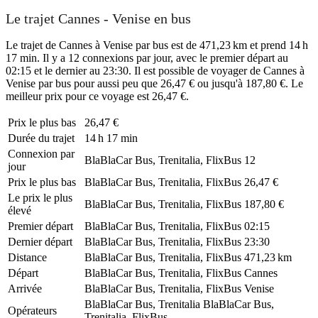
Le trajet Cannes - Venise en bus
Le trajet de Cannes à Venise par bus est de 471,23 km et prend 14 h
17 min. Il y a 12 connexions par jour, avec le premier départ au
02:15 et le dernier au 23:30. Il est possible de voyager de Cannes à
Venise par bus pour aussi peu que 26,47 € ou jusqu'à 187,80 €. Le
meilleur prix pour ce voyage est 26,47 €.
Prix ​​le plus bas
26,47 €
Durée du trajet
14 h 17 min
Connexion par
BlaBlaCar Bus, Trenitalia, FlixBus
12
jour
Prix ​​le plus bas
BlaBlaCar Bus, Trenitalia, FlixBus
26,47 €
Le prix le plus
BlaBlaCar Bus, Trenitalia, FlixBus
187,80 €
élevé
Premier départ
BlaBlaCar Bus, Trenitalia, FlixBus
02:15
Dernier départ
BlaBlaCar Bus, Trenitalia, FlixBus
23:30
Distance
BlaBlaCar Bus, Trenitalia, FlixBus
471,23 km
Départ
BlaBlaCar Bus, Trenitalia, FlixBus
Cannes
Arrivée
BlaBlaCar Bus, Trenitalia, FlixBus
Venise
BlaBlaCar Bus, Trenitalia
BlaBlaCar Bus,
Opérateurs
Trenitalia, FlixBus